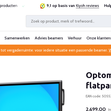
sproducten
Laagste prijsgarantie
9,1 op basis van
Al 25 jaar betrouwbaa
Kiyoh reviews
Hul
Samenwerken
Advies beamers
Verhuur
Onze klanten
 tot vergaderruimte: voor iedere situatie een passende beamer.
W
Optom
flatpa
EAN code: 5055
2.699,00
I