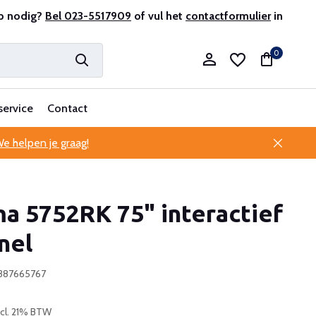
r en ervaren
p nodig?
Bel 023-5517909
Professionele klantenservice
of vul het
contactformulier
in
0
service
Contact
e helpen je graag!
Account aanmaken
a 5752RK 75" interactief
Account aanmaken
nel
387665767
ncl. 21% BTW