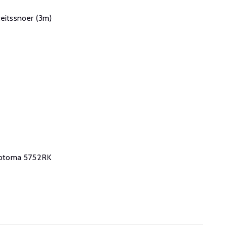
teitssnoer (3m)
 Optoma
5752RK