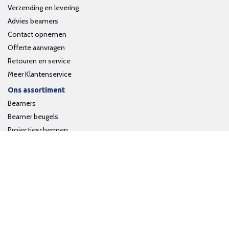
Verzending en levering
Advies beamers
Contact opnemen
Offerte aanvragen
Retouren en service
Meer Klantenservice
Ons assortiment
Beamers
Beamer beugels
Projectieschermen
Interactieve whiteboards
Volg ons op social media
Schrijf je in voor onze nieuwsbrief