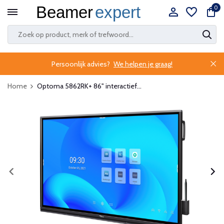
0
Persoonlijk advies?
We helpen je graag!
Home
Optoma 5862RK+ 86" interactief...