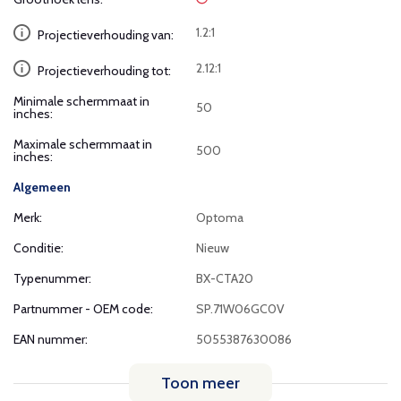
1.2:1
Projectieverhouding van:
2.12:1
Projectieverhouding tot:
Minimale schermmaat in
50
inches:
Maximale schermmaat in
500
inches:
Algemeen
Merk:
Optoma
Conditie:
Nieuw
Typenummer:
BX-CTA20
Partnummer - OEM code:
SP.71W06GC0V
EAN nummer:
5055387630086
Toon meer