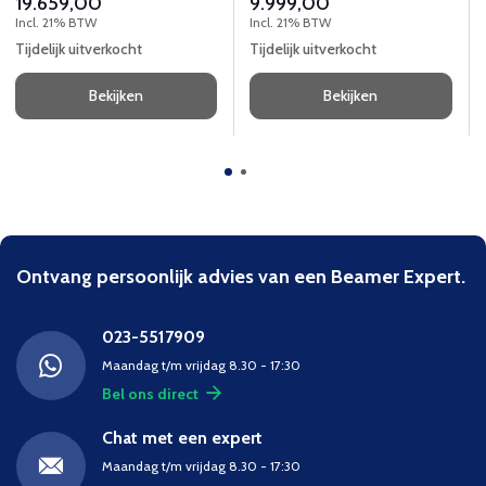
19.659,00
9.999,00
sector.
Incl. 21% BTW
Incl. 21% BTW
Tijdelijk uitverkocht
Tijdelijk uitverkocht
Bekijken
Bekijken
Ontvang persoonlijk advies van een Beamer Expert.
023-5517909
Maandag t/m vrijdag 8.30 - 17:30
Bel ons direct
Chat met een expert
Maandag t/m vrijdag 8.30 - 17:30