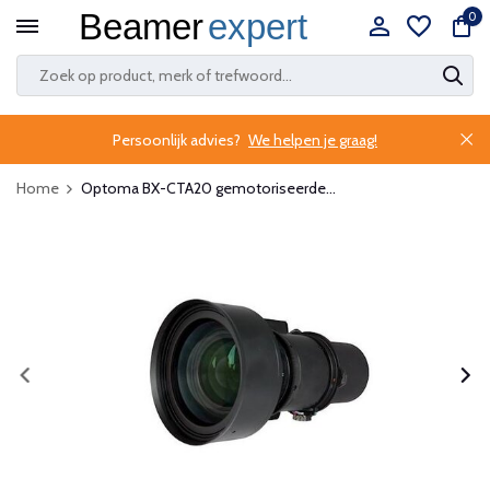
0
Persoonlijk advies?
We helpen je graag!
Home
Optoma BX-CTA20 gemotoriseerde...