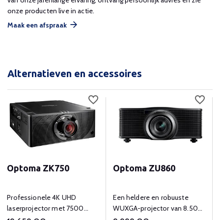
van onze jarenlange ervaring, ontvang persoonlijk advies en zie
onze producten live in actie.
Maak een afspraak
Alternatieven en accessoires
Optoma ZK750
Optoma ZU860
Professionele 4K UHD
Een heldere en robuuste
laserprojector met 7500
WUXGA-projector van 8.500
lumens helderheid.
lumen voor de professionele