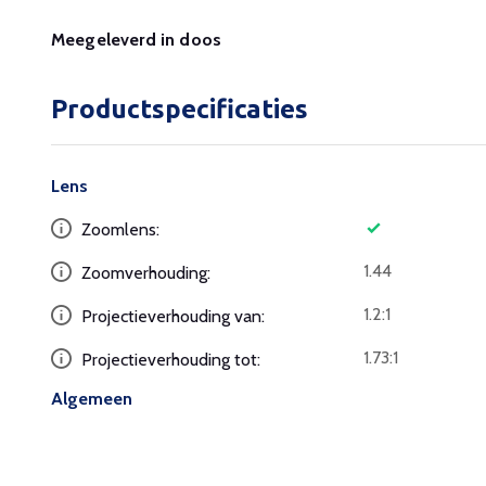
Meegeleverd in doos
Productspecificaties
Lens
Zoomlens:
1.44
Zoomverhouding:
1.2:1
Projectieverhouding van:
1.73:1
Projectieverhouding tot:
Algemeen