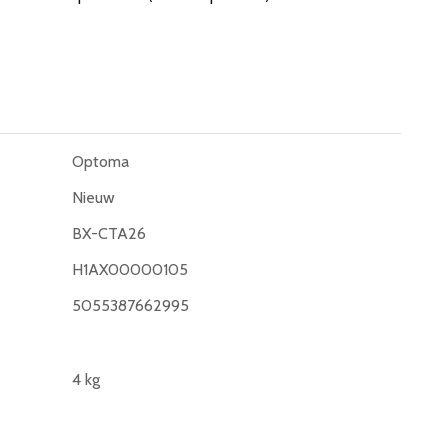
Optoma
Nieuw
BX-CTA26
H1AX00000105
5055387662995
4 kg