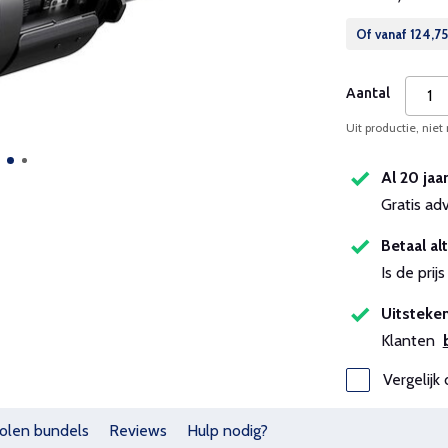
Of vanaf
124,75
Aantal
Uit productie, niet
Al 20 jaa
Gratis ad
Betaal alt
Is de pri
Uitsteken
Klanten
Vergelijk 
olen bundels
Reviews
Hulp nodig?