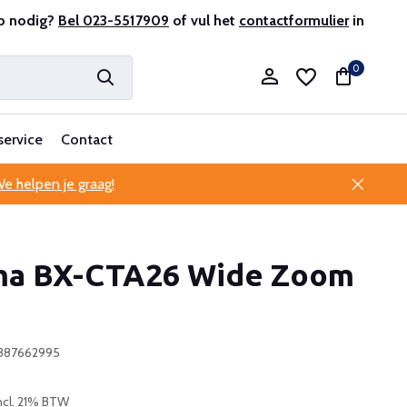
en ervaren
p nodig?
Bel 023-5517909
Professionele klantenservice
of vul het
contactformulier
in
0
service
Contact
e helpen je graag!
Account aanmaken
a BX-CTA26 Wide Zoom
Account aanmaken
387662995
ncl. 21% BTW