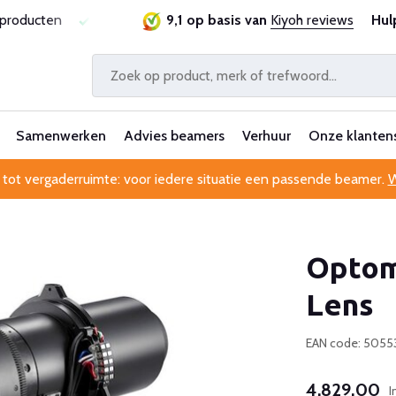
producten
Laagste prijsgarantie
9,1 op basis van
Al 25 jaar betrouwbaar 
Kiyoh reviews
Hul
Samenwerken
Advies beamers
Verhuur
Onze klanten
 tot vergaderruimte: voor iedere situatie een passende beamer.
W
Optom
Lens
EAN code: 5055
4.829,00
I