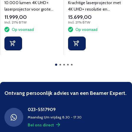
10.000 lumen 4K UHD+
Krachtige laserprojector met
laserprojector voor grote
4K UHD+ resolutie en
professionele ruimtes
flexibele installatieopties
11.999,00
15.699,00
voor professionele ruimtes.
Incl. 21% BTW
Incl. 21% BTW
Op voorraad
Op voorraad
Ontvang persoonlijk advies van een Beamer Expert.
023-5517909
Maandag t/m vrijdag 8.30 - 17:30
Bel ons direct