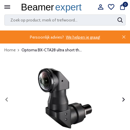
0
Persoonlijk advies?
We helpen je graag!
Home
Optoma BX-CTA28 ultra short th...