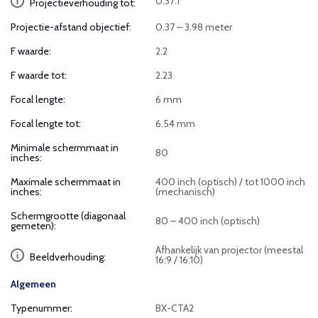
0.37:1
Projectieverhouding tot:
Projectie-afstand objectief:
0.37 – 3.98 meter
F waarde:
2.2
F waarde tot:
2.23
Focal lengte:
6 mm
Focal lengte tot:
6.54 mm
Minimale schermmaat in
80
inches:
Maximale schermmaat in
400 inch (optisch) / tot 1000 inch
inches:
(mechanisch)
Schermgrootte (diagonaal
80 – 400 inch (optisch)
gemeten):
Afhankelijk van projector (meestal
Beeldverhouding:
16:9 / 16:10)
Algemeen
Typenummer:
BX-CTA2