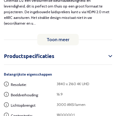
Cinemax D2 een verbluffende kleurnauwkeurigheid en
levendigheid, dit is perfect om thuis op een groot formaat te
projecteren. De ingebouwde luidsprekers kunt u via HDMI 2.0 met
eARC aansturen. Het strakke design misstaat niet in uw
(woon)kamer en u...
Toon meer
Productspecificaties
Belangrijkste eigenschappen
3840 x 2160 4K UHD
Resolutie:
16:9
Beeldverhouding:
3000 ANSI lumen
Lichtopbrengst:
1800000:1
Contrastratio: