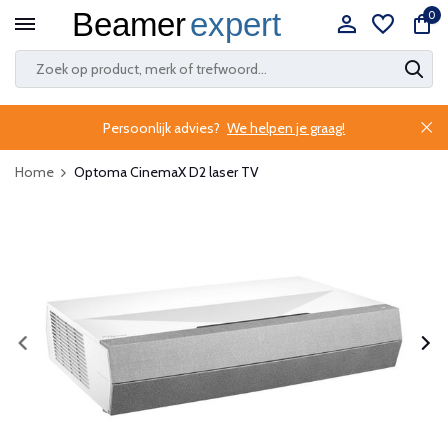
0
Persoonlijk advies?
We helpen je graag!
Home
Optoma CinemaX D2 laser TV