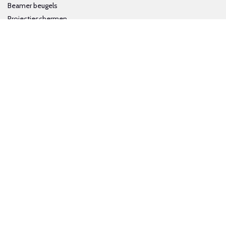
Beamer beugels
Projectieschermen
Interactieve whiteboards
Volg ons op social media
Schrijf je in voor onze nieuwsbrief
Trotse bijdrage aan een groene en gezonde wereld