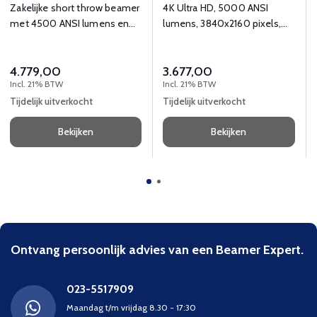
Zakelijke short throw beamer
4K Ultra HD, 5000 ANSI
met 4500 ANSI lumens en
lumens, 3840x2160 pixels,
UHD (3840x2160) resolutie.
perfecte thuisbioscoop laser
beamer
4.779,00
3.677,00
Incl. 21% BTW
Incl. 21% BTW
Tijdelijk uitverkocht
Tijdelijk uitverkocht
Bekijken
Bekijken
Ontvang persoonlijk advies van een Beamer Expert.
023-5517909
Maandag t/m vrijdag 8.30 - 17:30