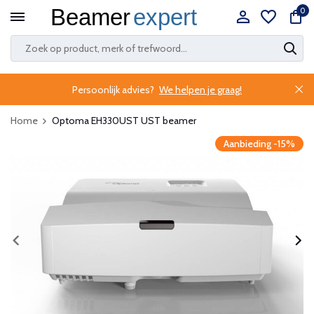
0
Persoonlijk advies?
We helpen je graag!
Home
Optoma EH330UST UST beamer
Aanbieding -15%