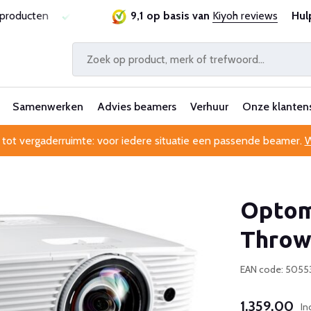
ie
Al 25 jaar betrouwbaar en ervaren
9,1 op basis van
Kiyoh reviews
Professionele kl
Hul
Samenwerken
Advies beamers
Verhuur
Onze klanten
 tot vergaderruimte: voor iedere situatie een passende beamer.
W
Optom
Thro
EAN code: 5055
1.359,00
In