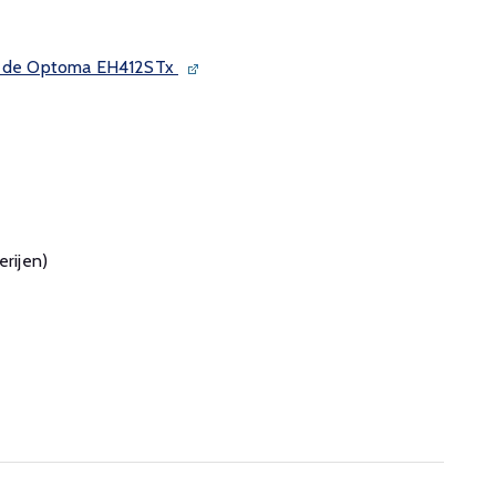
an de Optoma EH412STx
erijen)