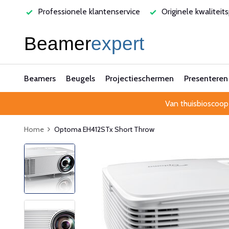
rvice
Originele kwaliteitsproducten
Laagste prijsgarant
Beamers
Beugels
Projectieschermen
Presenteren
Van thuisbioscoop
Home
Optoma EH412STx Short Throw