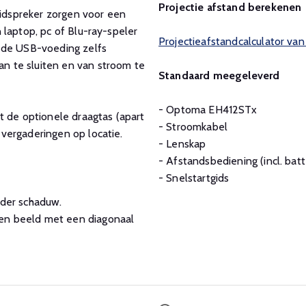
Projectie afstand berekenen
dspreker zorgen voor een
 laptop, pc of Blu-ray-speler
Projectieafstandcalculator v
t de USB-voeding zelfs
n te sluiten en van stroom te
Standaard meegeleverd
- Optoma EH412STx
t de optionele draagtas (apart
- Stroomkabel
vergaderingen op locatie.
- Lenskap
- Afstandsbediening (incl. batt
- Snelstartgids
nder schaduw.
een beeld met een diagonaal