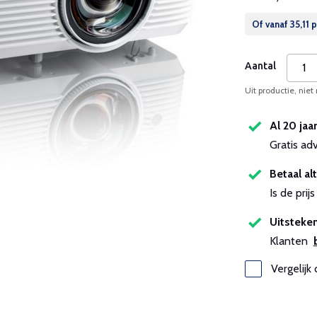
Of vanaf
35,11
p
Aantal
Uit productie, niet
Al 20 jaa
Gratis ad
Betaal alt
Is de pri
Uitsteken
Klanten
Vergelijk 