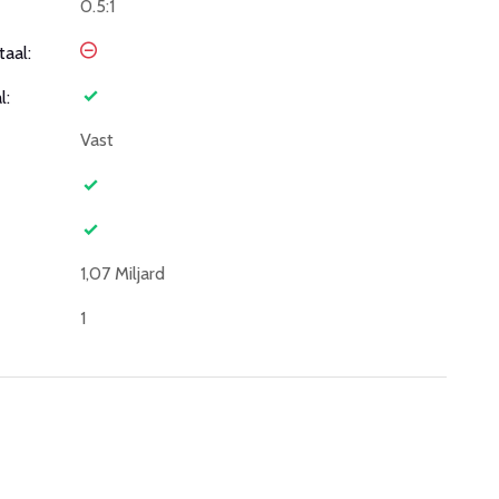
0.5:1
taal:
l:
Vast
1,07 Miljard
1