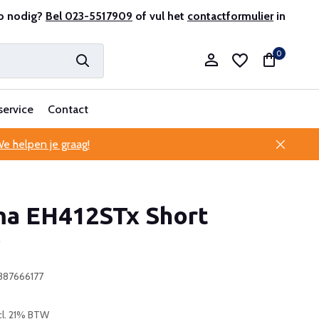
antenservice
p nodig?
Bel 023-5517909
of vul het
contactformulier
in
0
service
Contact
e helpen je graag!
Account aanmaken
a EH412STx Short
Account aanmaken
w
387666177
cl. 21% BTW