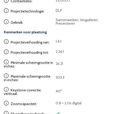
25,000:1
Contrastratio:
DLP
Projectietechnologie:
Samenwerken, Vergaderen,
Gebruik:
Presenteren
Kenmerken voor plaatsing
1.4:1
Projectieverhouding van:
2.24:1
Projectieverhouding tot:
Minimale schermgrootte in
26.21
inches:
Maximale schermgrootte
303.3
in inches:
Keystone correctie,
40°
verticaal:
0.8 – 2.0x digital
Zoomcapaciteit: