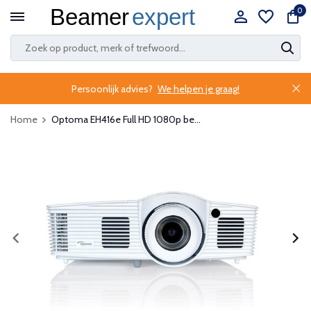
0
Persoonlijk advies?
We helpen je graag!
Home
Optoma EH416e Full HD 1080p be...