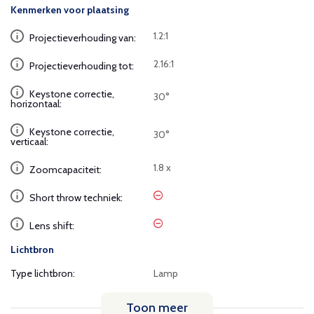
Kenmerken voor plaatsing
1.2:1
Projectieverhouding van:
2.16:1
Projectieverhouding tot:
Keystone correctie,
30°
horizontaal:
Keystone correctie,
30°
verticaal:
1.8 x
Zoomcapaciteit:
Short throw techniek:
Lens shift:
Lichtbron
Type lichtbron:
Lamp
Toon meer