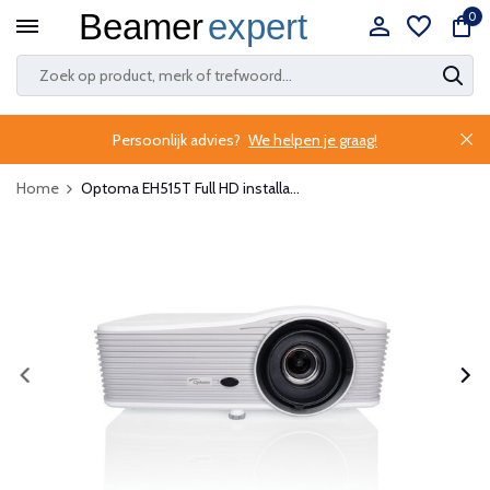
0
Persoonlijk advies?
We helpen je graag!
Home
Optoma EH515T Full HD installa...