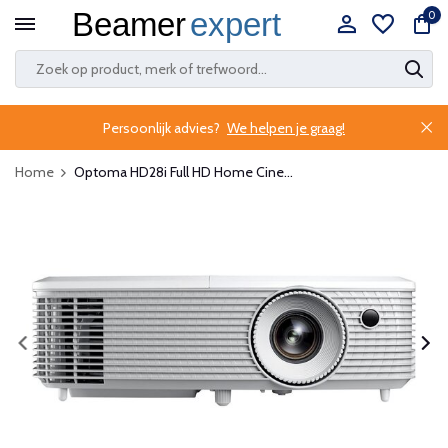
0
Persoonlijk advies?
We helpen je graag!
Home
Optoma HD28i Full HD Home Cine...