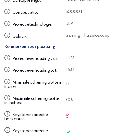
Lichtopbrengst:
50000:1
Contrastratio:
DLP
Projectietechnologie:
Gaming, Thuisbioscoop
Gebruik:
Kenmerken voor plaatsing
1.47:1
Projectieverhouding van:
1.63:1
Projectieverhouding tot:
Minimale schermgrootte in
33
inches:
Maximale schermgrootte
306
in inches:
Keystone correctie,
horizontaal:
Keystone correctie,