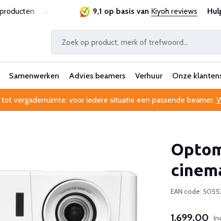
sproducten
Laagste prijsgarantie
9,1 op basis van
Al 25 jaar betrouwbaa
Kiyoh reviews
Hul
Samenwerken
Advies beamers
Verhuur
Onze klanten
 tot vergaderruimte: voor iedere situatie een passende beamer.
W
Optom
cinem
EAN code: 5055
1.699,00
In