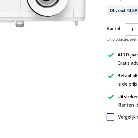
Of vanaf
43,89
Aantal
Uit productie, niet
Al 20 jaa
Gratis ad
Betaal alt
Is de pri
Uitsteken
Klanten
Vergelijk 