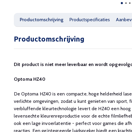
Productomschrijving
Productspecificaties
Aanbev
Productomschrijving
Dit product is niet meer leverbaar en wordt opgevol
Optoma HZ40
De Optoma HZ40 is een compacte, hoge helderheid laser
verlichte omgevingen, zodat u kunt genieten van sport,
verbluffende kleurtechnologie levert de HZ40 een hoog 
levensechte kleurenreproductie voor de echte filmliefh
ook een lage invoerlatentie - perfect voor games die afha
reacties. Een geïntegreerde luidspreker biedt een krach