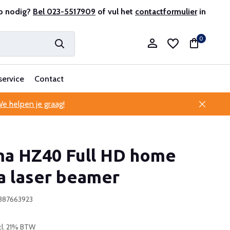
r en ervaren
p nodig?
Bel 023-5517909
Professionele klantenservice
of vul het
contactformulier
in
0
service
Contact
e helpen je graag!
Account aanmaken
a HZ40 Full HD home
Account aanmaken
a laser beamer
387663923
cl. 21% BTW