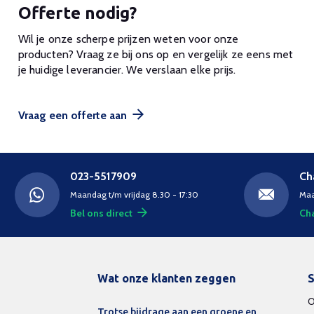
Offerte nodig?
Wil je onze scherpe prijzen weten voor onze
producten? Vraag ze bij ons op en vergelijk ze eens met
je huidige leverancier. We verslaan elke prijs.
Vraag een offerte aan
023-5517909
Ch
Maandag t/m vrijdag 8.30 - 17:30
Maa
Bel ons direct
Cha
Wat onze klanten zeggen
S
O
Trotse bijdrage aan een groene en