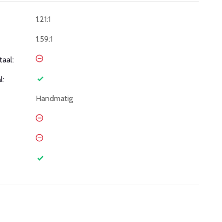
1.21:1
1.59:1
taal:
l:
Handmatig