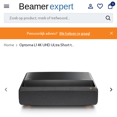
0
Persoonlijk advies?
We helpen je graag!
Home
Optoma L1 4K UHD ULtra Short t...