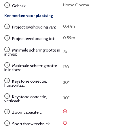
Home Cinema
Gebruik:
Kenmerken voor plaatsing
0.47m
Projectieverhouding van:
0.59m
Projectieverhouding tot:
Minimale schermgrootte in
75
inches:
Maximale schermgrootte
120
in inches:
Keystone correctie,
30°
horizontaal:
Keystone correctie,
30°
verticaal:
Zoomcapaciteit:
Short throw techniek: