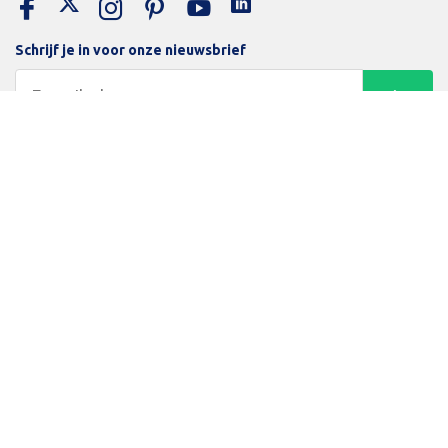
Schrijf je in voor onze nieuwsbrief
Trotse bijdrage aan een groene en gezonde wereld
Inloggen
Algemene voorwaarden
Privacy Policy
Betaalmethodes
Beamerlampenexpert
© Copyright 2026 Beamerexpert - Powered by Lightspeed