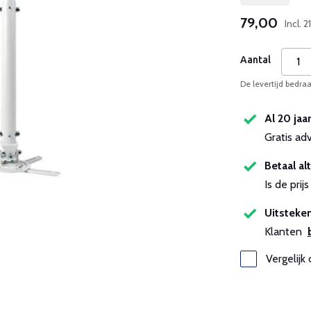
79,00
Incl.
Aantal
De levertijd bedra
Al 20 jaa
Gratis ad
Betaal alt
Is de pri
Uitsteken
Klanten
Vergelijk 