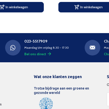
In winkelwagen
In winkelwagen
023-5517909
Ch
Maandag t/m vrijdag 8.30 - 17:30
Maa
Bel ons direct
Cha
Wat onze klanten zeggen
S
O
Trotse bijdrage aan een groene en
gezonde wereld
ds