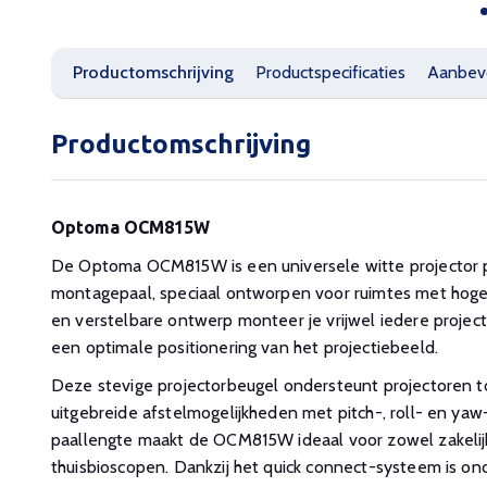
Productomschrijving
Productspecificaties
Aanbev
Productomschrijving
Optoma OCM815W
De Optoma OCM815W is een universele witte projector 
montagepaal, speciaal ontworpen voor ruimtes met hoge
en verstelbare ontwerp monteer je vrijwel iedere projec
een optimale positionering van het projectiebeeld.
Deze stevige projectorbeugel ondersteunt projectoren to
uitgebreide afstelmogelijkheden met pitch-, roll- en yaw
paallengte maakt de OCM815W ideaal voor zowel zakelijk
thuisbioscopen. Dankzij het quick connect-systeem is o