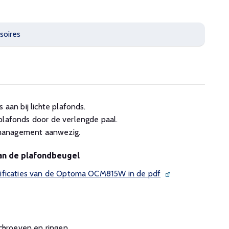
soires
 aan bij lichte plafonds.
plafonds door de verlengde paal.
management aanwezig.
van de plafondbeugel
ificaties van de Optoma OCM815W in de pdf
schroeven en ringen