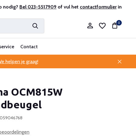
r en ervaren
p nodig?
Bel 023-5517909
Professionele klantenservice
of vul het
contactformulier
in
0
service
Contact
e helpen je graag!
Account aanmaken
ma OCM815W
Account aanmaken
ndbeugel
0059046768
beoordelingen