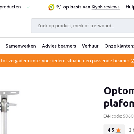
sproducten
Laagste prijsgarantie
9,1 op basis van
Al 25 jaar betrouwbaa
Kiyoh reviews
Hul
Samenwerken
Advies beamers
Verhuur
Onze klanten
 tot vergaderruimte: voor iedere situatie een passende beamer.
W
Opto
plafo
EAN code: 506
4.5
2 