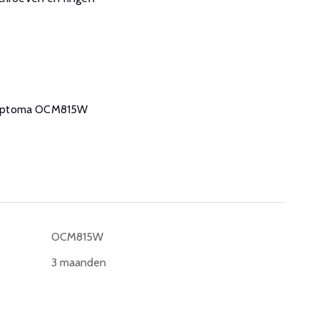
de Optoma OCM815W
OCM815W
3 maanden