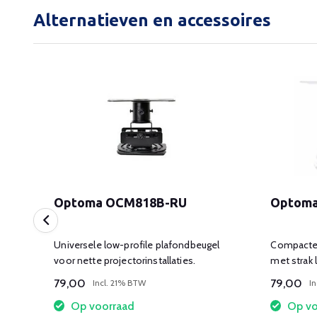
Alternatieven en accessoires
Optoma OCM818B-RU
Optom
Universele low-profile plafondbeugel
Compacte 
P
voor nette projectorinstallaties.
met strak 
79,00
79,00
Incl. 21% BTW
I
Op voorraad
Op vo