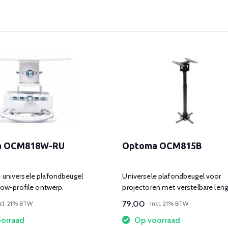
a OCM818W-RU
Optoma OCM815B
universele plafondbeugel
Universele plafondbeugel voor
low-profile ontwerp.
projectoren met verstelbare leng
79,00
ncl. 21% BTW
Incl. 21% BTW
orraad
Op voorraad