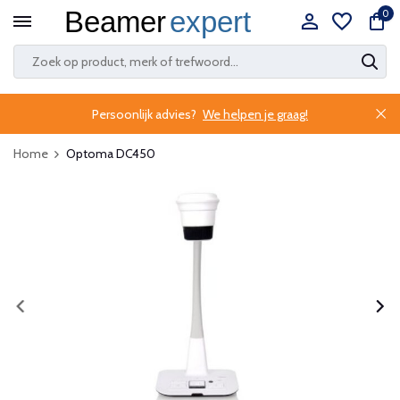
0
Persoonlijk advies?
We helpen je graag!
Home
Optoma DC450