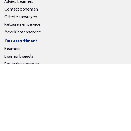
Advies beamers
Contact opnemen
Offerte aanvragen
Retouren en service
Meer Klantenservice
Ons assortiment
Beamers
Beamer beugels
Projectieschermen
Interactieve whiteboards
Volg ons op social media
Schrijf je in voor onze nieuwsbrief