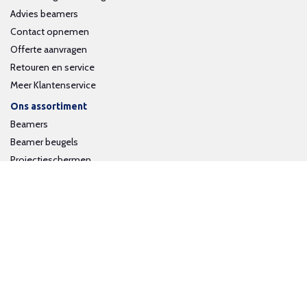
Advies beamers
Contact opnemen
Offerte aanvragen
Retouren en service
Meer Klantenservice
Ons assortiment
Beamers
Beamer beugels
Projectieschermen
Interactieve whiteboards
Volg ons op social media
Schrijf je in voor onze nieuwsbrief