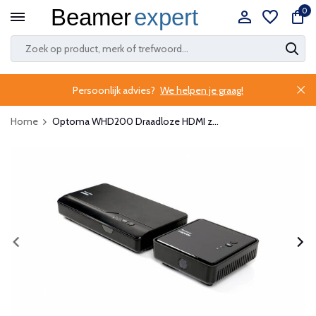
0
Persoonlijk advies?
We helpen je graag!
Home
Optoma WHD200 Draadloze HDMI z...