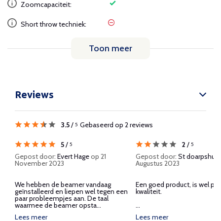
Zoomcapaciteit:
Short throw techniek:
Toon meer
Reviews
3.5
/
Gebaseerd op 2 reviews
5
5
/
2
/
5
5
Gepost door:
Evert Hage
op 21
Gepost door:
St doarpshus
November 2023
Augustus 2023
We hebben de beamer vandaag
Een goed product, is wel prij
geïnstalleerd en liepen wel tegen een
kwaliteit.
paar probleempjes aan. De taal
waarmee de beamer opsta...
...
Lees meer
Lees meer