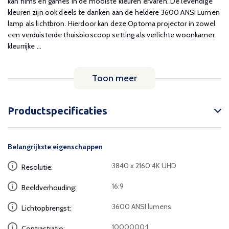
kan films en games in de mooiste kleuren ervaren. De levendige
kleuren zijn ook deels te danken aan de heldere 3600 ANSI Lumen
lamp als lichtbron. Hierdoor kan deze Optoma projector in zowel
een verduisterde thuisbioscoop setting als verlichte woonkamer
kleurrijke ...
Toon meer
Productspecificaties
Belangrijkste eigenschappen
3840 x 2160 4K UHD
Resolutie:
16:9
Beeldverhouding:
3600 ANSI lumens
Lichtopbrengst:
1000000:1
Contrastratio: