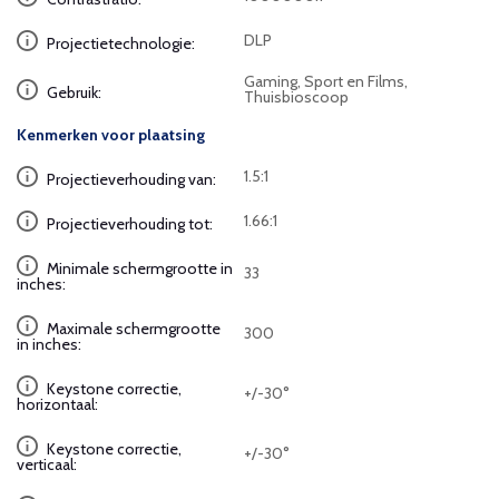
DLP
Projectietechnologie:
Gaming, Sport en Films,
Gebruik:
Thuisbioscoop
Kenmerken voor plaatsing
1.5:1
Projectieverhouding van:
1.66:1
Projectieverhouding tot:
Minimale schermgrootte in
33
inches:
Maximale schermgrootte
300
in inches:
Keystone correctie,
+/-30°
horizontaal:
Keystone correctie,
+/-30°
verticaal: