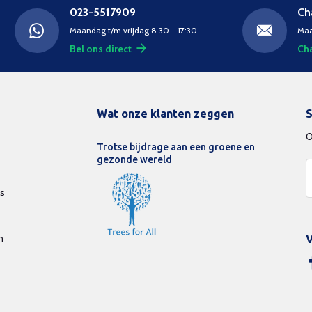
023-5517909
Ch
Maandag t/m vrijdag 8.30 - 17:30
Maa
Bel ons direct
Cha
Wat onze klanten zeggen
S
O
Trotse bijdrage aan een groene en
gezonde wereld
ds
n
V