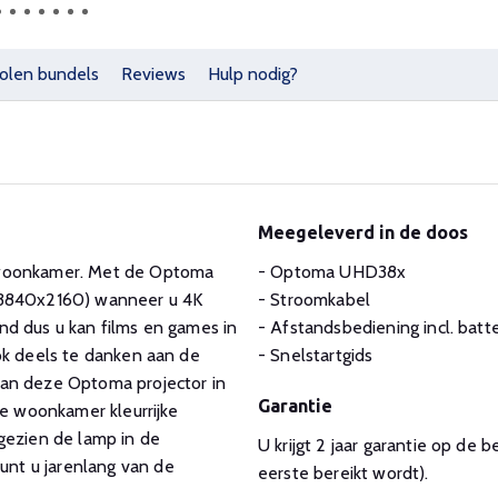
olen bundels
Reviews
Hulp nodig?
Meegeleverd in de doos
 woonkamer. Met de Optoma
- Optoma UHD38x
 (3840x2160) wanneer u 4K
- Stroomkabel
nd dus u kan films en games in
- Afstandsbediening incl. batte
ok deels te danken aan de
- Snelstartgids
kan deze Optoma projector in
Garantie
te woonkamer kleurrijke
gezien de lamp in de
U krijgt 2 jaar garantie op de 
nt u jarenlang van de
eerste bereikt wordt).