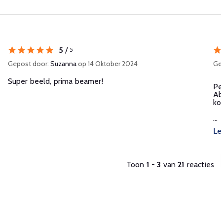
5
/
5
Gepost door:
Suzanna
op 14 Oktober 2024
Ge
Super beeld, prima beamer!
Pe
Ab
ko
...
L
Toon
1
-
3
van
21
reacties