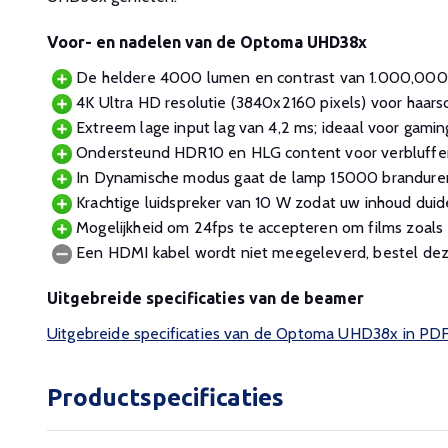
Voor- en nadelen van de Optoma UHD38x
De heldere 4000 lumen en contrast van 1.000,000:1
4K Ultra HD resolutie (3840x2160 pixels) voor haarsc
Extreem lage input lag van 4,2 ms; ideaal voor gamin
Ondersteund HDR10 en HLG content voor verbluffe
In Dynamische modus gaat de lamp 15000 brandure
Krachtige luidspreker van 10 W zodat uw inhoud duidel
Mogelijkheid om 24fps te accepteren om films zoals z
Een HDMI kabel wordt niet meegeleverd, bestel dez
Uitgebreide specificaties van de beamer
Uitgebreide specificaties van de Optoma UHD38x in PD
Productspecificaties