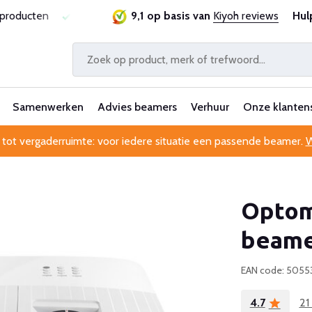
sproducten
Laagste prijsgarantie
9,1 op basis van
Al 25 jaar betrouwbaa
Kiyoh reviews
Hul
Samenwerken
Advies beamers
Verhuur
Onze klanten
 tot vergaderruimte: voor iedere situatie een passende beamer.
W
Optom
beam
EAN code: 5055
4.7
21