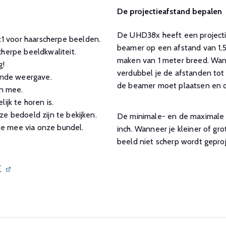
De projectieafstand bepalen
De UHD38x heeft een projectiev
 voor haarscherpe beelden.
beamer op een afstand van 1,5
herpe beeldkwaliteit.
maken van 1 meter breed. Wann
g!
verdubbel je de afstanden tot 
nde weergave.
de beamer moet plaatsen en of
n mee.
ijk te horen is.
e bedoeld zijn te bekijken.
De minimale- en de maximale g
e mee via onze bundel.
inch. Wanneer je kleiner of gr
beeld niet scherp wordt gepro
F