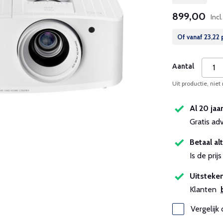
899,00
Inc
Of vanaf
23,22
Aantal
Uit productie, niet
Al 20 jaa
Gratis ad
Betaal alt
Is de pri
Uitsteken
Klanten
Vergelijk 