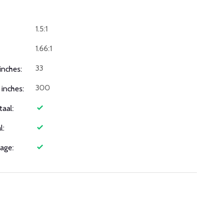
1.5:1
1.66:1
33
inches:
300
inches:
taal:
l:
age: