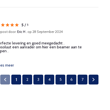
5
/
5
post door:
Eric H .
op 28 September 2024
rfecte levering en goed meegedacht .
soluut een aanrader om hier een beamer aan te
pen .
ees meer
1
2
3
4
5
6
7