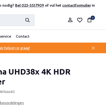
r en ervaren
p nodig?
Bel 023-5517909
Professionele klantenservice
of vul het
contactformulier
in
0
service
Contact
e helpen je graag!
Account aanmaken
a UHD38x 4K HDR
Account aanmaken
er
387666412
 beoordelingen