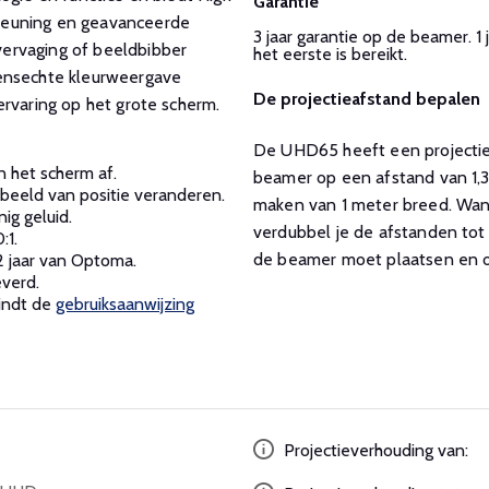
Garantie
teuning en geavanceerde
3 jaar garantie op de beamer. 
ervaging of beeldbibber
het eerste is bereikt.
vensechte kleurweergave
De projectieafstand bepalen
ervaring op het grote scherm.
De UHD65 heeft een projectiev
n het scherm af.
beamer op een afstand van 1,3
 beeld van positie veranderen.
maken van 1 meter breed. Wann
g geluid.
verdubbel je de afstanden tot 
:1.
de beamer moet plaatsen en of
 2 jaar van Optoma.
verd.
indt de
gebruiksaanwijzing
Projectieverhouding van: