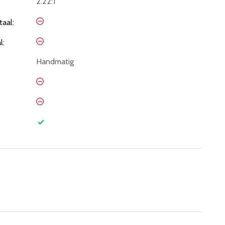
2.22:1
taal:
l:
Handmatig