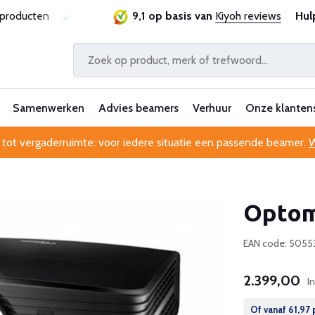
ie
Al 25 jaar betrouwbaar en ervaren
9,1 op basis van
Kiyoh reviews
Professionele kl
Hul
Samenwerken
Advies beamers
Verhuur
Onze klanten
 tot vergaderruimte: voor iedere situatie een passende beamer.
W
Optom
EAN code: 505
2.399,00
I
Of vanaf
61,97