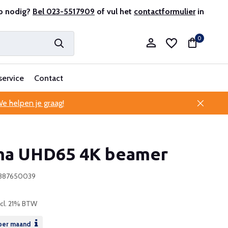
antenservice
p nodig?
Bel 023-5517909
of vul het
contactformulier
in
0
service
Contact
e helpen je graag!
Account aanmaken
a UHD65 4K beamer
Account aanmaken
5387650039
ncl. 21% BTW
per maand