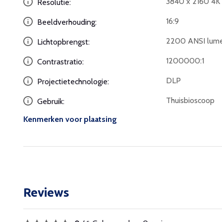
3840 x 2160 4
Resolutie:
16:9
Beeldverhouding:
2200 ANSI lum
Lichtopbrengst:
1200000:1
Contrastratio:
DLP
Projectietechnologie:
Thuisbioscoop
Gebruik:
Kenmerken voor plaatsing
Reviews