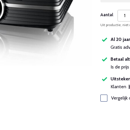
Aantal
Uit productie, niet
Al 20 jaa
Gratis ad
Betaal alt
Is de pri
Uitsteken
Klanten
Vergelijk 