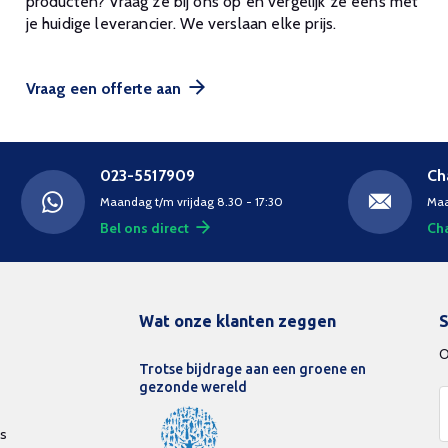
producten? Vraag ze bij ons op en vergelijk ze eens met
je huidige leverancier. We verslaan elke prijs.
Vraag een offerte aan
023-5517909
Ch
Maandag t/m vrijdag 8.30 - 17:30
Maa
Bel ons direct
Cha
Wat onze klanten zeggen
S
O
Trotse bijdrage aan een groene en
gezonde wereld
ds