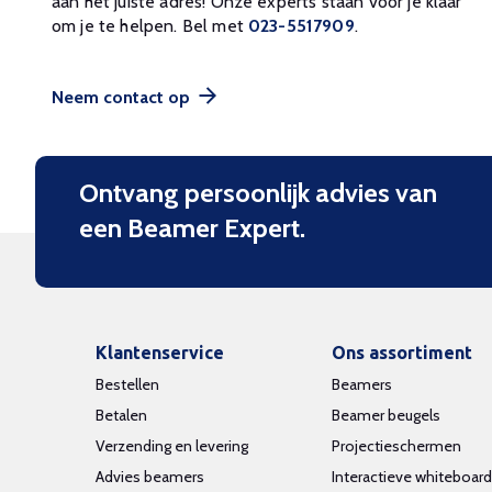
aan het juiste adres! Onze experts staan voor je klaar
om je te helpen. Bel met
023-5517909
.
Neem contact op
Ontvang persoonlijk advies van
een Beamer Expert.
Klantenservice
Ons assortiment
Bestellen
Beamers
Betalen
Beamer beugels
Verzending en levering
Projectieschermen
Advies beamers
Interactieve whiteboar