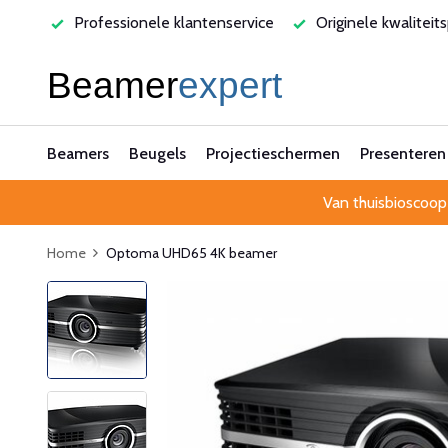
rvice
Originele kwaliteitsproducten
Laagste prijsgarant
Beamers
Beugels
Projectieschermen
Presenteren
Van thuisbioscoop
Home
Optoma UHD65 4K beamer