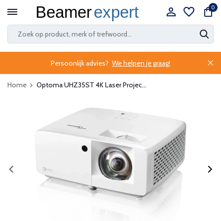
0
Persoonlijk advies?
We helpen je graag!
Home
Optoma UHZ35ST 4K Laser Projec...