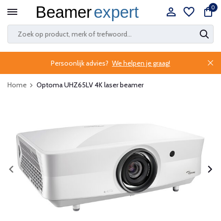
0
Persoonlijk advies?
We helpen je graag!
Home
Optoma UHZ65LV 4K laser beamer