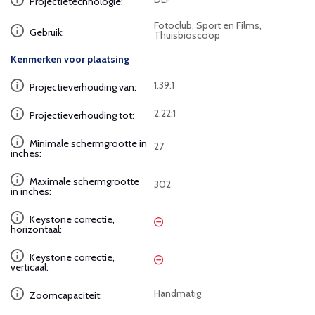
Projectietechnologie:
Fotoclub, Sport en Films,
Gebruik:
Thuisbioscoop
Kenmerken voor plaatsing
1.39:1
Projectieverhouding van:
2.22:1
Projectieverhouding tot:
Minimale schermgrootte in
27
inches:
Maximale schermgrootte
302
in inches:
Keystone correctie,
horizontaal:
Keystone correctie,
verticaal:
Handmatig
Zoomcapaciteit: