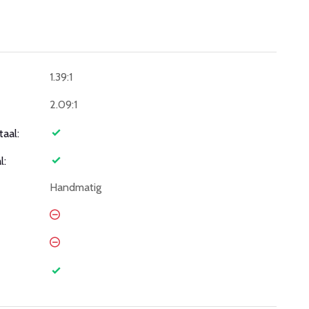
1.39:1
2.09:1
taal:
l:
Handmatig