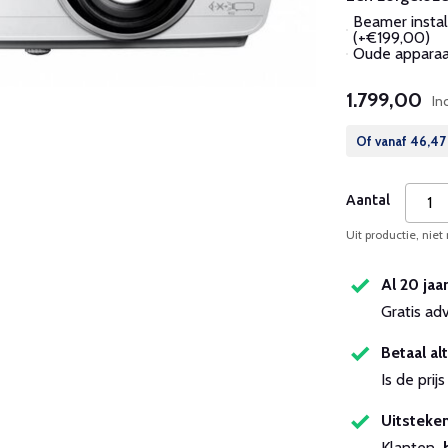
Beamer instal
(+€199,00)
Oude apparaat
1.799,00
In
Of vanaf
46,47
Aantal
Uit productie, niet
Al 20 jaa
Gratis ad
Betaal alt
Is de pri
Uitsteken
Klanten