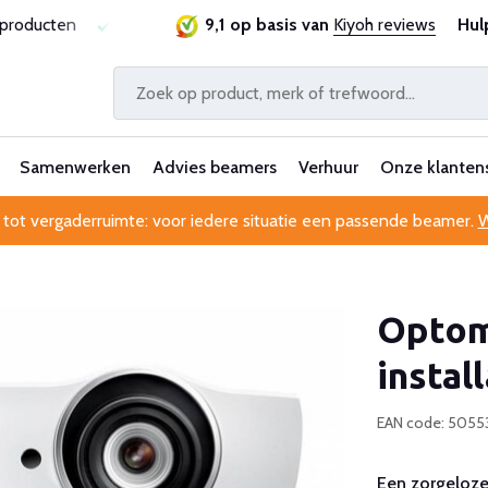
sproducten
Laagste prijsgarantie
9,1 op basis van
Al 25 jaar betrouwbaa
Kiyoh reviews
Hul
Samenwerken
Advies beamers
Verhuur
Onze klanten
 tot vergaderruimte: voor iedere situatie een passende beamer.
W
Optom
instal
EAN code: 5055
Een zorgeloze 