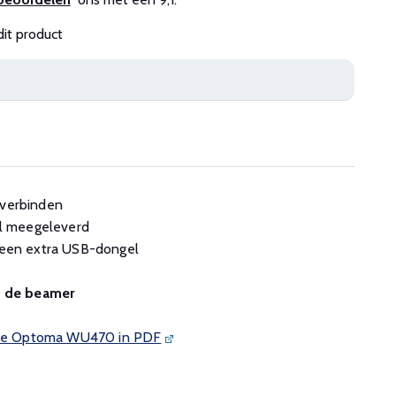
dit product
 verbinden
l meegeleverd
t een extra USB-dongel
n de beamer
n de Optoma WU470 in PDF