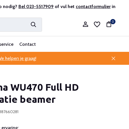
r en ervaren
p nodig?
Bel 023-5517909
Professionele klantenservice
of vul het
contactformulier
in
0
service
Contact
e helpen je graag!
Account aanmaken
a WU470 Full HD
Account aanmaken
latie beamer
387660281
ervaring: