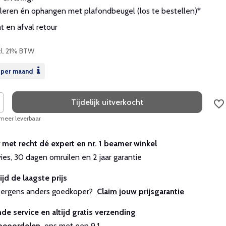
leren én ophangen met plafondbeugel (los te bestellen)*
 en afval retour
cl. 21% BTW
per maand
Tijdelijk uitverkocht
 meer leverbaar
r met recht dé expert en nr. 1 beamer winkel
vies, 30 dagen omruilen en 2 jaar garantie
ijd de laagste prijs
js ergens anders goedkoper?
Claim jouw prijsgarantie
de service en altijd gratis verzending
beoordelen
ons met een 9,1.