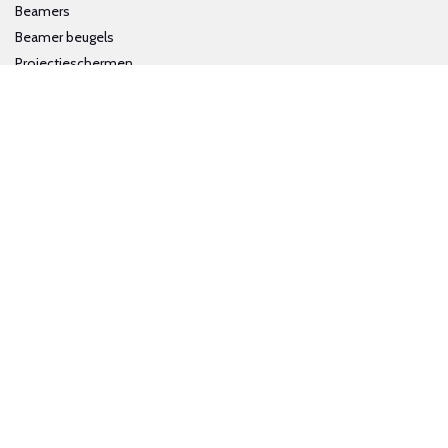
Beamers
Beamer beugels
Projectieschermen
Interactieve whiteboards
Volg ons op social media
Schrijf je in voor onze nieuwsbrief
Trotse bijdrage aan een groene en gezonde wereld