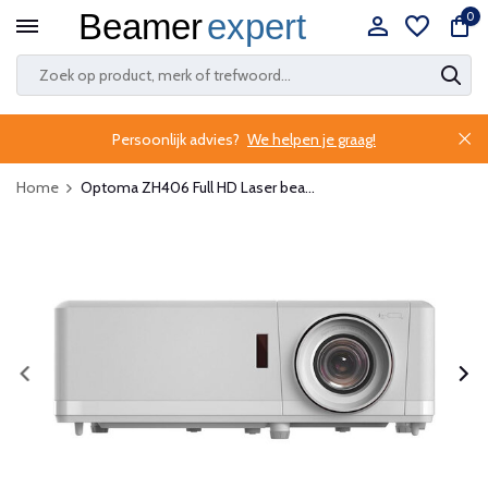
0
Persoonlijk advies?
We helpen je graag!
Home
Optoma ZH406 Full HD Laser bea...