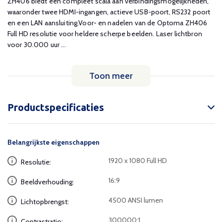
ZH406 biedt een compleet scala aan verbindingsmogelijkheden,
waaronder twee HDMI-ingangen, actieve USB-poort, RS232 poort
en een LAN aansluiting.Voor- en nadelen van de Optoma ZH406
Full HD resolutie voor heldere scherpe beelden. Laser lichtbron
voor 30.000 uur ...
Toon meer
Productspecificaties
Belangrijkste eigenschappen
1920 x 1080 Full HD
Resolutie:
16:9
Beeldverhouding:
4500 ANSI lumen
Lichtopbrengst:
300000:1
Contrastratio: