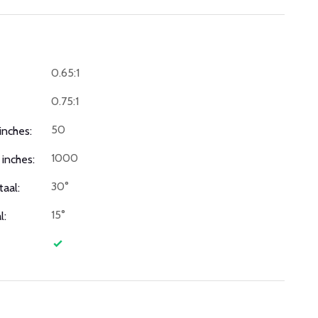
0.65:1
0.75:1
50
inches:
1000
inches:
30°
taal:
15°
l: