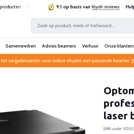
jsgarantie
Al 25 jaar betrouwbaar en ervaren
9,1 op basis van
Kiyoh reviews
Professi
Hul
Samenwerken
Advies beamers
Verhuur
Onze klanten
 tot vergaderruimte: voor iedere situatie een passende beamer.
W
Optom
profes
laser
EAN code: 5055