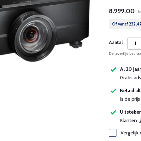
8.999,00
I
Of vanaf
232,4
Aantal
De levertijd bedra
Al 20 jaa
Gratis ad
Betaal alt
Is de pri
Uitsteken
Klanten
Vergelijk 