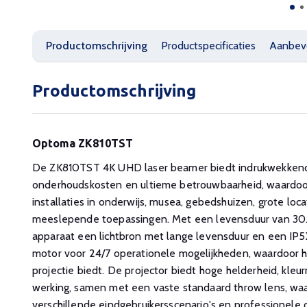
Productomschrijving
Productspecificaties
Aanbev
Productomschrijving
Optoma ZK810TST
De ZK810TST 4K UHD laser beamer biedt indrukwekkende
onderhoudskosten en ultieme betrouwbaarheid, waardoor 
installaties in onderwijs, musea, gebedshuizen, grote locat
meeslepende toepassingen. Met een levensduur van 30
apparaat een lichtbron met lange levensduur en een IP5
motor voor 24/7 operationele mogelijkheden, waardoor h
projectie biedt. De projector biedt hoge helderheid, kleu
werking, samen met een vaste standaard throw lens, waar
verschillende eindgebruikersscenario's en professionele 