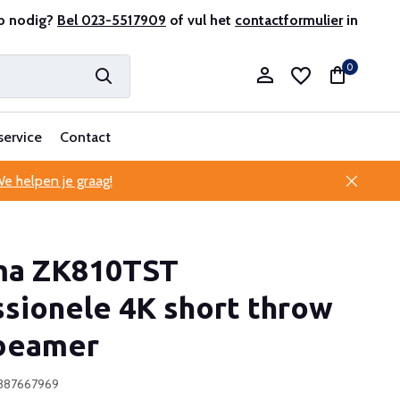
onele klantenservice
p nodig?
Bel 023-5517909
of vul het
contactformulier
in
0
service
Contact
e helpen je graag!
Account aanmaken
a ZK810TST
Account aanmaken
sionele 4K short throw
 beamer
387667969