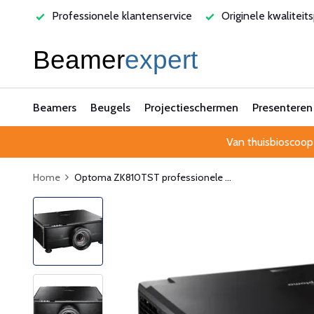
lantenservice
Originele kwaliteitsproducten
Laagste pri
Beamers
Beugels
Projectieschermen
Presenteren
Van thuisbioscoop
Home
Optoma ZK810TST professionele ...