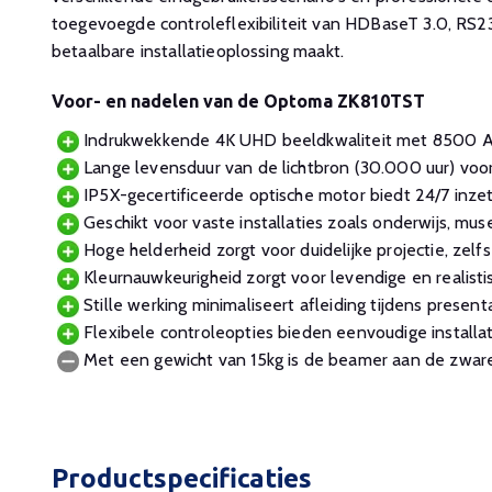
toegevoegde controleflexibiliteit van HDBaseT 3.0, RS
betaalbare installatieoplossing maakt.
Voor- en nadelen van de Optoma ZK810TST
Indrukwekkende 4K UHD beeldkwaliteit met 8500 A
Lange levensduur van de lichtbron (30.000 uur) voo
IP5X-gecertificeerde optische motor biedt 24/7 inze
Geschikt voor vaste installaties zoals onderwijs, muse
Hoge helderheid zorgt voor duidelijke projectie, zelfs
Kleurnauwkeurigheid zorgt voor levendige en realisti
Stille werking minimaliseert afleiding tijdens presenta
Flexibele controleopties bieden eenvoudige installat
Met een gewicht van 15kg is de beamer aan de zware
Productspecificaties