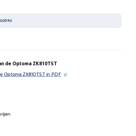
soires
 van de Optoma ZK810TST
n de Optoma ZK810TST in PDF
rijen