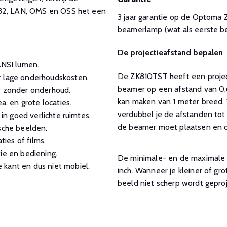
232, LAN, OMS en OSS het een
3 jaar garantie op de Optom
beamerlamp
(wat als eerste be
De projectieafstand bepalen
NSI lumen.
De ZK810TST heeft een project
r lage onderhoudskosten.
beamer op een afstand van 0,
t zonder onderhoud.
kan maken van 1 meter breed. 
a, en grote locaties.
verdubbel je de afstanden tot 
 in goed verlichte ruimtes.
de beamer moet plaatsen en of
sche beelden.
ties of films.
ie en bediening.
De minimale- en de maximale g
 kant en dus niet mobiel.
inch. Wanneer je kleiner of gr
beeld niet scherp wordt gepro