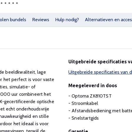
olen bundels
Reviews
Hulp nodig?
Alternatieven en acces
Uitgebreide specificaties
 beeldkwaliteit, lage
Uitgebreide specificaties va
het perfect is voor vaste
Meegeleverd in doos
ies, simulatie- of
.000 uur combineert het
- Optoma ZK810TST
X-gecertificeerde optische
- Stroomkabel
et echt onderhoudsvrije
- Afstandsbediening met batte
rnauwkeurigheid en stille
- Snelstartgids
door het ideaal is voor
omgevingen, terwijl de
Garantie