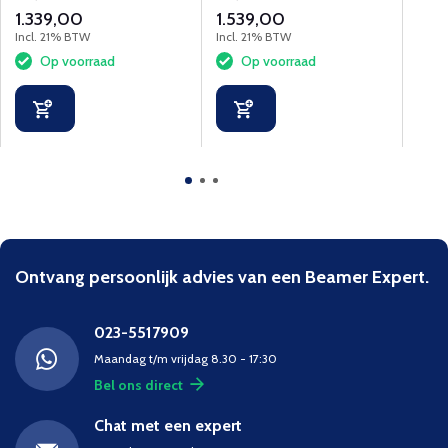
contrast projectiedoek, 1.1
wit projectiedoek, 1.0 gain
sche
1.339,00
1.539,00
1.80
gain en afstandsbediening.
en afstandsbediening.
1.0 g
Incl. 21% BTW
Incl. 21% BTW
Incl.
Op voorraad
Op voorraad
Tijde
Ontvang persoonlijk advies van een Beamer Expert.
023-5517909
Maandag t/m vrijdag 8.30 - 17:30
Bel ons direct
Chat met een expert