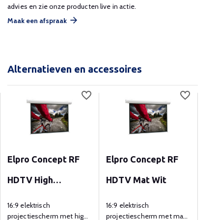
advies en zie onze producten live in actie.
Maak een afspraak
Alternatieven en accessoires
Aa
Elpro Concept RF
Elpro Concept RF
Des
HDTV High
HDTV Mat Wit
HDT
Contrast
16:9 elektrisch
16:9 elektrisch
16:9
projectiescherm met high
projectiescherm met mat
proj