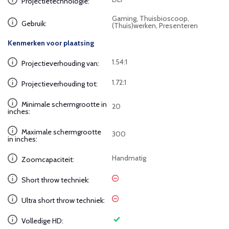
Projectietechnologie:
Gaming, Thuisbioscoop,
Gebruik:
(Thuis)werken, Presenteren
Kenmerken voor plaatsing
1.54:1
Projectieverhouding van:
1.72:1
Projectieverhouding tot:
Minimale schermgrootte in
20
inches:
Maximale schermgrootte
300
in inches:
Handmatig
Zoomcapaciteit:
Short throw techniek:
Ultra short throw techniek:
Volledige HD: