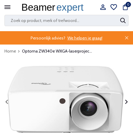
0
Persoonlijk advies?
We helpen je graag!
Home
Optoma ZW340e WXGA-laserprojec...