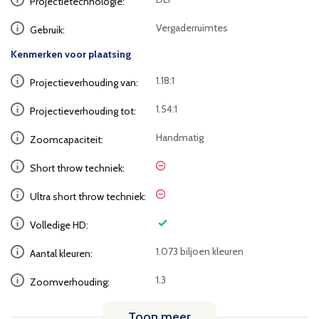
Projectietechnologie:
Vergaderruimtes
Gebruik:
Kenmerken voor plaatsing
1.18:1
Projectieverhouding van:
1.54:1
Projectieverhouding tot:
Handmatig
Zoomcapaciteit:
Short throw techniek:
Ultra short throw techniek:
Volledige HD:
1.073 biljoen kleuren
Aantal kleuren:
1.3
Zoomverhouding:
Toon meer