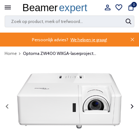
0
Persoonlijk advies?
We helpen je graag!
Home
Optoma ZW400 WXGA-laserproject...