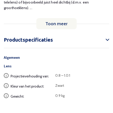
telelens) of bijvoorbeeld juist heel dichtbij (d.m.v. een
groothoeklens). ...
Toon meer
Productspecificaties
Algemeen
Lens
0.8 – 1.0:1
Projectieverhouding van:
Zwart
Kleur van het product:
0.9 kg
Gewicht: