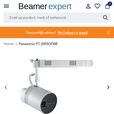
0
Persoonlijk advies?
We helpen je graag!
Home
Panasonic PT-JW130FWE