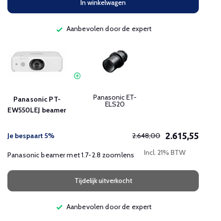
In winkelwagen
Aanbevolen door de expert
Panasonic ET-
Panasonic PT-
ELS20
EW550LEJ beamer
2.615,55
Je bespaart 5%
2.648,00
Incl. 21% BTW
Panasonic beamer met 1.7-2.8 zoomlens
Tijdelijk uitverkocht
Aanbevolen door de expert