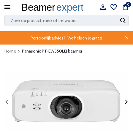
0
Persoonlijk advies?
We helpen je graag!
Home
Panasonic PT-EW550LEJ beamer