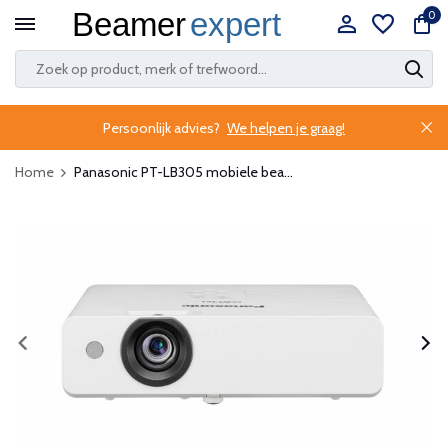
0
Persoonlijk advies?
We helpen je graag!
Home
Panasonic PT-LB305 mobiele bea...