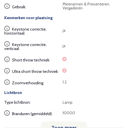
Meenemen & Presenteren,
Gebruik:
Vergaderen
Kenmerken voor plaatsing
Keystone correctie,
ja
horizontaal:
Keystone correctie,
ja
verticaal:
Short throw techniek:
Ultra short throw techniek:
1.2
Zoomverhouding:
Lichtbron
Type lichtbron:
Lamp
10000
Branduren (gemiddeld):
Toon meer