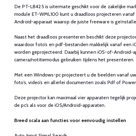
De PT-LB425 is uitermate geschikt voor de zakelijke mar
module ET-WML100 kunt u draadloos projecteren vanaf 
Android-apparaat waarop de juiste freeware is geïnstalle
Naast het draadloos presenteren beschikt deze project
waardoor foto’s en pdf-bestanden makkelijk vanaf een 
worden geprojecteerd. Daarbij kunnen iOS-of-Android-a
camera/notitiemodus gebruiken tijdens het presenteren.
Met een Windows-pc projecteert u de beelden vanaf uw 
foto’s, video’s en allerlei documenten zoals Pdf of Pow
Deze projector kan maximaal vier apparaten tegelijk proj
de pc’s als voor de iOS/Android-apparaten.
Breed scala aan functies voor eenvoudig instellen
Auto Input Signal Search