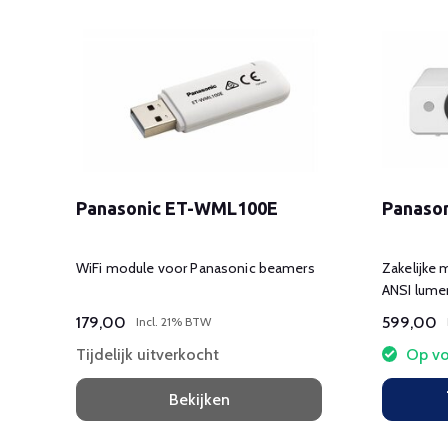
Panasonic ET-WML100E
Panaso
00
WiFi module voor Panasonic beamers
Zakelijke
ANSI lume
179,00
599,00
Incl. 21% BTW
Tijdelijk uitverkocht
Op vo
Bekijken