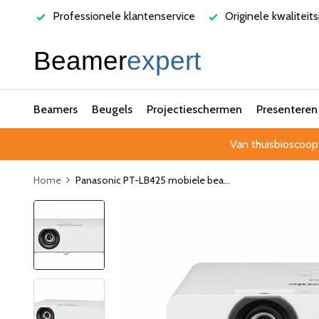
rvice
Originele kwaliteitsproducten
Laagste prijsgarant
Beamers
Beugels
Projectieschermen
Presenteren
Van thuisbioscoop
Home
Panasonic PT-LB425 mobiele bea...