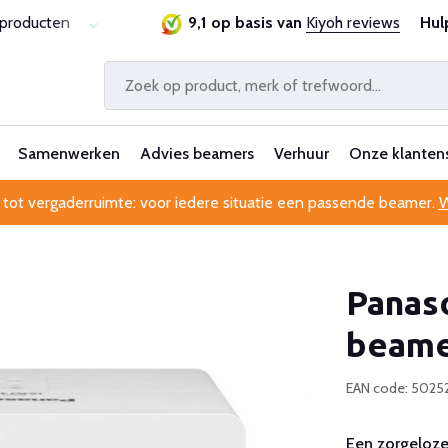
ie
Al 25 jaar betrouwbaar en ervaren
9,1 op basis van
Kiyoh reviews
Professionele kl
Hul
Samenwerken
Advies beamers
Verhuur
Onze klanten
 tot vergaderruimte: voor iedere situatie een passende beamer.
W
Panas
beam
EAN code: 5025
Een zorgeloze 