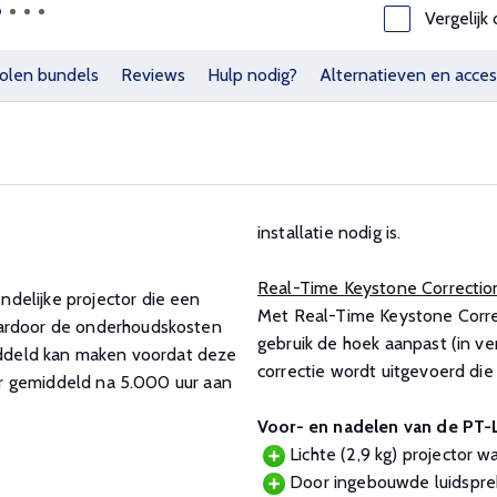
Vergelijk 
olen bundels
Reviews
Hulp nodig?
Alternatieven en acces
installatie nodig is.
Real-Time Keystone Correctio
delijke projector die een
Met Real-Time Keystone Correc
aardoor de onderhoudskosten
gebruik de hoek aanpast (in ver
middeld kan maken voordat deze
correctie wordt uitgevoerd die
ter gemiddeld na 5.000 uur aan
Voor- en nadelen van de PT
Lichte (2,9 kg) projector w
Door ingebouwde luidsprek