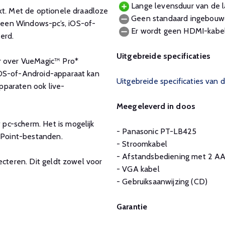
Lange levensduur van de l
kt. Met de optionele draadloze
Geen standaard ingebouw
een Windows-pc’s, iOS-of-
Er wordt geen HDMI-kabe
erd.
Uitgebreide specificaties
or over VueMagic™ Pro*
iOS-of-Android-apparaat kan
Uitgebreide specificaties van
pparaten ook live-
Meegeleverd in doos
pc-scherm. Het is mogelijk
- Panasonic PT-LB425
erPoint-bestanden.
- Stroomkabel
- Afstandsbediening met 2 AA
ecteren. Dit geldt zowel voor
- VGA kabel
- Gebruiksaanwijzing (CD)
Garantie