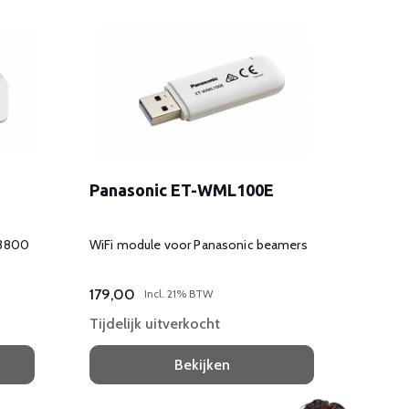
Panasonic ET-WML100E
Pana
 3800
WiFi module voor Panasonic beamers
Zakeli
ANSI l
179,00
599,
Incl. 21% BTW
Tijdelijk uitverkocht
Op
Bekijken