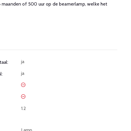
. 6 maanden of 500 uur op de beamerlamp, welke het
ja
taal:
ja
l:
1.2
Lamp