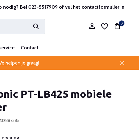
antenservice
p nodig?
Bel 023-5517909
of vul het
contactformulier
in
0
service
Contact
e helpen je graag!
Account aanmaken
onic PT-LB425 mobiele
Account aanmaken
er
232887385
ervaring: