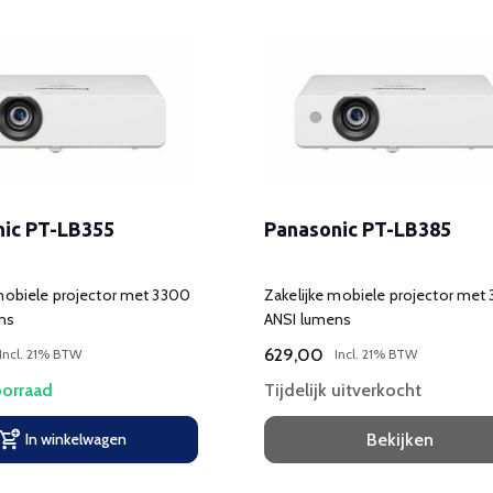
nic PT-LB355
Panasonic PT-LB385
 mobiele projector met 3300
Zakelijke mobiele projector met
ns
ANSI lumens
629,00
Incl. 21% BTW
Incl. 21% BTW
orraad
Tijdelijk uitverkocht
In winkelwagen
Bekijken