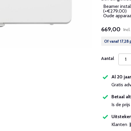
Beamer instal
(+€279,00)
Oude apparaat
669,00
Incl
Of vanaf
17,28
p
Aantal
Al 20 jaa
Gratis ad
Betaal alt
Is de pri
Uitsteken
Klanten