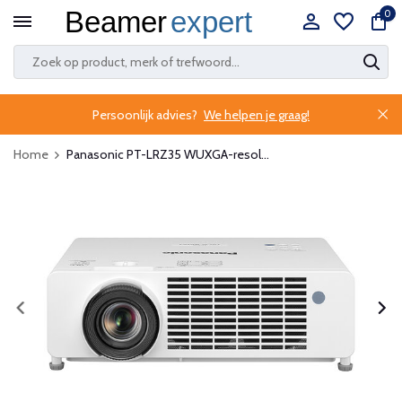
0
Persoonlijk advies?
We helpen je graag!
Home
Panasonic PT-LRZ35 WUXGA-resol...