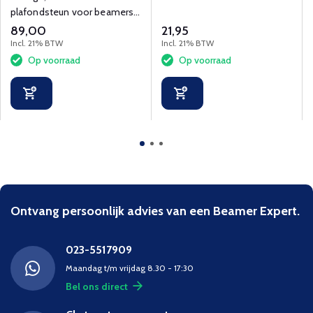
ethernet en HDCP
plafondsteun voor beamers
tot 15 kg met snelkoppeling
89,00
21,95
en kabelbeheer.
Incl. 21% BTW
Incl. 21% BTW
Op voorraad
Op voorraad
Ontvang persoonlijk advies van een Beamer Expert.
023-5517909
Maandag t/m vrijdag 8.30 - 17:30
Bel ons direct