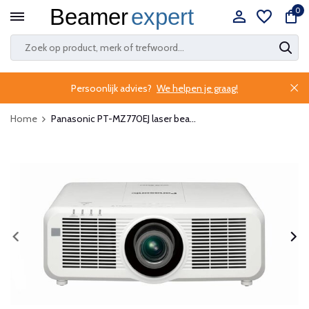
0
Persoonlijk advies?
We helpen je graag!
Home
Panasonic PT-MZ770EJ laser bea...