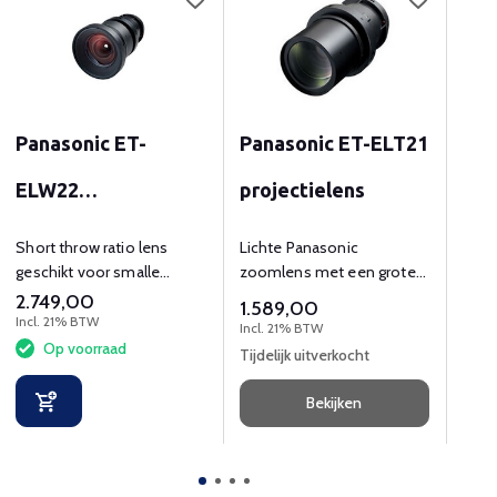
Panasonic ET-
Panasonic ET-ELT21
Pan
ELW22
projectielens
EL
projectielens
pro
Short throw ratio lens
Lichte Panasonic
Pana
geschikt voor smalle
zoomlens met een grote
thro
ruimtes.
draai-afstand.
2.749,00
1.4
1.589,00
Incl. 21% BTW
Incl.
Incl. 21% BTW
Op voorraad
O
Tijdelijk uitverkocht
Bekijken