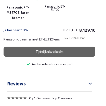
Panasonic ET-
Panasonic PT-
ELT22
MZ770EJ laser
beamer
8.129,10
Je bespaart 10%
8.288,00
Incl. 21% BTW
Panasonic beamer met ET-ELT22 lens
Tijdelijk uitverkocht
Aanbevolen door de expert
Reviews
0
/
Gebaseerd op 0 reviews
5