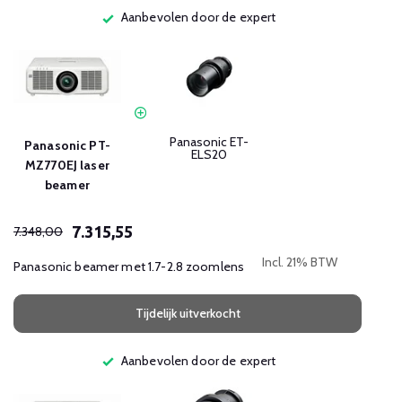
Aanbevolen door de expert
Panasonic ET-
Panasonic PT-
ELS20
MZ770EJ laser
beamer
7.315,55
7.348,00
Incl. 21% BTW
Panasonic beamer met 1.7-2.8 zoomlens
Tijdelijk uitverkocht
Aanbevolen door de expert