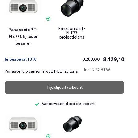
Panasonic ET-
Panasonic PT-
ELT23
MZ770EJ laser
projectielens
beamer
8.129,10
Je bespaart 10%
8.288,00
Incl. 21% BTW
Panasonic beamer met ET-ELT23 lens
Tijdelijk uitverkocht
Aanbevolen door de expert