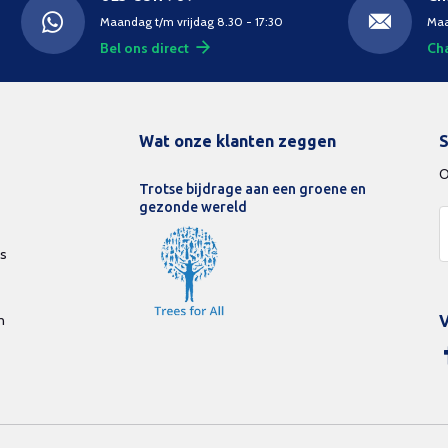
Maandag t/m vrijdag 8.30 - 17:30
Maa
Bel ons direct
Cha
Wat onze klanten zeggen
S
O
Trotse bijdrage aan een groene en
gezonde wereld
ds
n
V