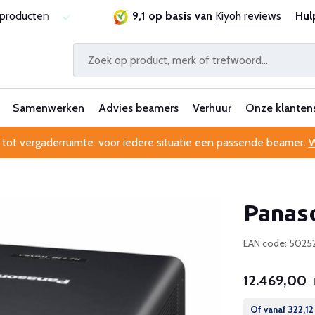
producten
Laagste prijsgarantie
9,1 op basis van
Al 25 jaar betrouwbaar 
Kiyoh reviews
Hul
Samenwerken
Advies beamers
Verhuur
Onze klanten
 tot vergaderruimte: voor iedere situatie een passende beamer.
W
Panas
EAN code: 5025
12.469,00
Of vanaf
322,12