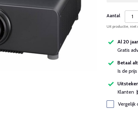
Aantal
Uit productie, niet
Al 20 jaa
Gratis ad
Betaal alt
Is de pri
Uitsteken
Klanten
Vergelijk 