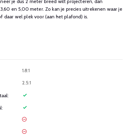
eer je dus 2 meter breed wilt projecteren, dan
3,60 en 5,00 meter. Zo kan je precies uitrekenen waar je
 daar wel plek voor (aan het plafond) is.
1.8:1
2.5:1
taal:
l: