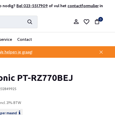
en ervaren
p nodig?
Bel 023-5517909
Professionele klantenservice
of vul het
contactformulier
in
0
service
Contact
e helpen je graag!
Account aanmaken
onic PT-RZ770BEJ
Account aanmaken
232849925
Incl. 21% BTW
per maand