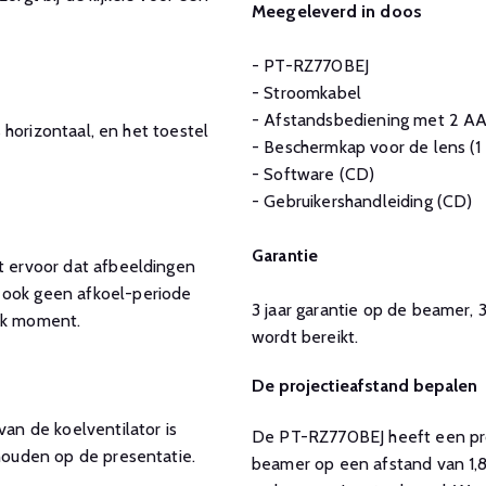
Meegeleverd in doos
- PT-RZ770BEJ
- Stroomkabel
- Afstandsbediening met 2 AA
s horizontaal, en het toestel
- Beschermkap voor de lens (1 
- Software (CD)
- Gebruikershandleiding (CD)
Garantie
gt ervoor dat afbeeldingen
 ook geen afkoel-periode
3 jaar garantie op de beamer,
elk moment.
wordt bereikt.
De projectieafstand bepalen
van de koelventilator is
De PT-RZ770BEJ heeft een proj
 houden op de presentatie.
beamer op een afstand van 1,8