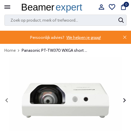
0
Persoonlijk advies?
We helpen je graag!
Home
Panasonic PT-TW370 WXGA short ...