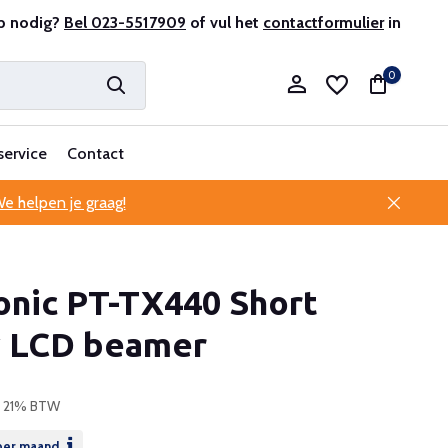
r en ervaren
p nodig?
Bel 023-5517909
Professionele klantenservice
of vul het
contactformulier
in
0
service
Contact
e helpen je graag!
Account aanmaken
onic PT-TX440 Short
Account aanmaken
 LCD beamer
l. 21% BTW
er maand