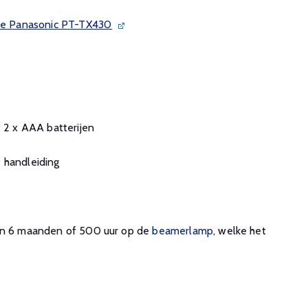
 de Panasonic PT-TX430
f 2 x AAA batterijen
 handleiding
 en 6 maanden of 500 uur op de
beamerlamp
, welke het