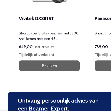
Vivitek DX881ST
Panaso
0
Short throw Vivitek beamer met 3300
Short thr
Ansi lumen met een 4:3
beeldverhouding
649,00
739,00
Incl. 21% BTW
Tijdelijk uitverkocht
Tijdelijk
Bekijken
Ontvang persoonlijk advies van
een Beamer Expert.