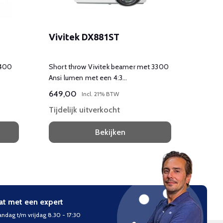
Vivitek DX881ST
Pana
3400
Short throw Vivitek beamer met 3300
Short 
Ansi lumen met een 4:3
beeldverhouding
649,00
739,
Incl. 21% BTW
Tijdelijk uitverkocht
Tijdel
Bekijken
at met een expert
ndag t/m vrijdag 8.30 - 17:30