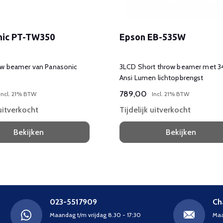
nic PT-TW350
Epson EB-535W
ow beamer van Panasonic
3LCD Short throw beamer met 
Ansi Lumen lichtopbrengst
789,00
Incl. 21% BTW
Incl. 21% BTW
 uitverkocht
Tijdelijk uitverkocht
Bekijken
Bekijken
023-5517909
Ch
Maandag t/m vrijdag 8.30 - 17:30
Maa