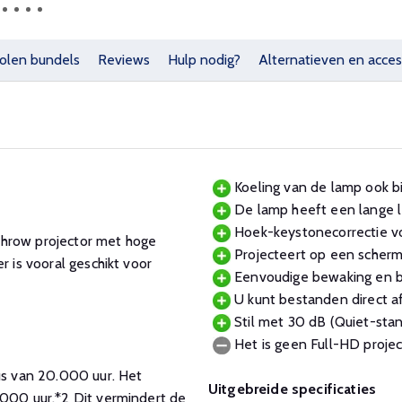
olen bundels
Reviews
Hulp nodig?
Alternatieven en acces
Koeling van de lamp ook bi
De lamp heeft een lange l
Hoek-keystonecorrectie vo
throw projector met hoge
Projecteert op een scherm
r is vooral geschikt voor
Eenvoudige bewaking en be
U kunt bestanden direct a
Stil met 30 dB (Quiet-stand
Het is geen Full-HD projec
s van 20.000 uur. Het
Uitgebreide specificaties
.000 uur.
*2
Dit vermindert de