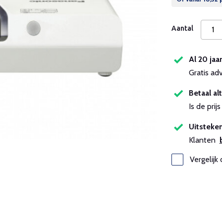
Aantal
Al 20 jaa
Gratis ad
Betaal alt
Is de pri
Uitsteken
Klanten
Vergelijk 