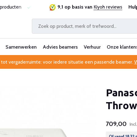
sproducten
Laagste prijsgarantie
9,1 op basis van
Al 25 jaar betrouwbaa
Kiyoh reviews
Hul
Samenwerken
Advies beamers
Verhuur
Onze klanten
 tot vergaderruimte: voor iedere situatie een passende beamer.
W
Panas
Throw
709,00
Inc
Of vanaf
18,32
p