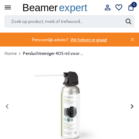
0
Persoonlijk advies?
We helpen je graag!
Home
Persluchtreiniger 405 ml voor ...