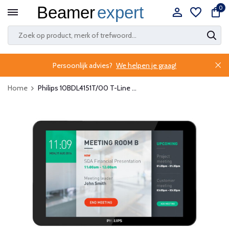
0
Persoonlijk advies?
We helpen je graag!
Home
Philips 10BDL4151T/00 T-Line ...