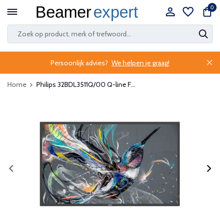
0
Persoonlijk advies?
We helpen je graag!
Home
Philips 32BDL3511Q/00 Q-line F...