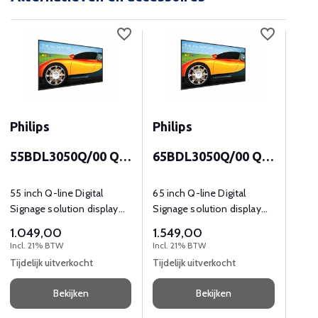
Philips
Philips
Phi
55BDL3050Q/00 Q-
65BDL3050Q/00 Q-
75B
line
line
line
55 inch Q-line Digital
65 inch Q-line Digital
75 in
Signage solution display
Signage solution display
Sign
met 4K UHD (3840x2160)
met 4K UHD resolutie
met 
3.0
1.049,00
1.549,00
resolutie en 350 cd/m2.
reso
Incl.
Incl. 21% BTW
Incl. 21% BTW
O
Tijdelijk uitverkocht
Tijdelijk uitverkocht
Bekijken
Bekijken