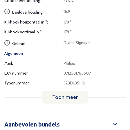
Contrastverhouding:
4000:1
16:9
Beeldverhouding:
Kijkhoek horizontaal in °:
178 °
Kijkhoek verticaal in °:
178 °
Digital Signage
Gebruik:
Algemeen
Merk:
Philips
EAN nummer:
8712581765507
Typenummer:
32BDL3511Q
Toon meer
Aanbevolen bundels