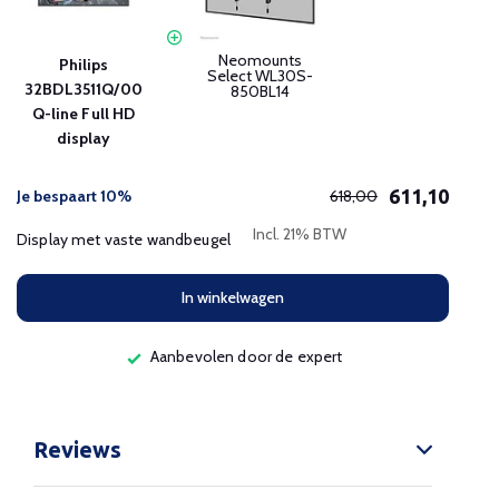
Neomounts
Philips
Select WL30S-
32BDL3511Q/00
850BL14
Q-line Full HD
display
611,10
Je bespaart 10%
618,00
Incl. 21% BTW
Display met vaste wandbeugel
In winkelwagen
Aanbevolen door de expert
Reviews