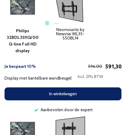
Neomounts by
Philips
Newstar WL35-
32BDL3511Q/00
550BL14
Q-line Full HD
display
591,30
Je bespaart 10%
596,00
Incl. 21% BTW
Display met kantelbare wandbeugel
In winkelwagen
Aanbevolen door de expert