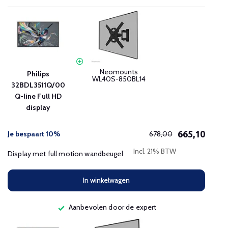
Neomounts
Philips
WL40S-850BL14
32BDL3511Q/00
Q-line Full HD
display
665,10
Je bespaart 10%
678,00
Incl. 21% BTW
Display met full motion wandbeugel
In winkelwagen
Aanbevolen door de expert