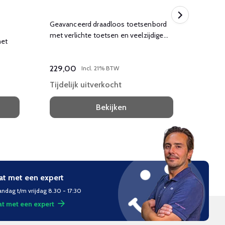
Geavanceerd draadloos toetsenbord
Draadl
met verlichte toetsen en veelzijdige
vorm.
met
draaiknop.
229,00
139,0
Incl. 21% BTW
Tijdelijk uitverkocht
Tijdel
Bekijken
at met een expert
ndag t/m vrijdag 8.30 - 17:30
t met een expert