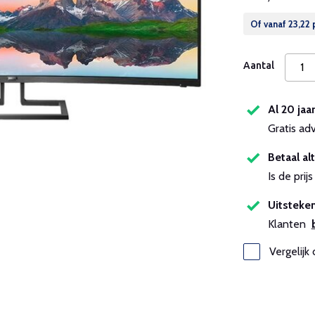
Of vanaf
23,22
Aantal
Al 20 jaa
Gratis ad
Betaal alt
Is de pri
Uitsteken
Klanten
Vergelijk 