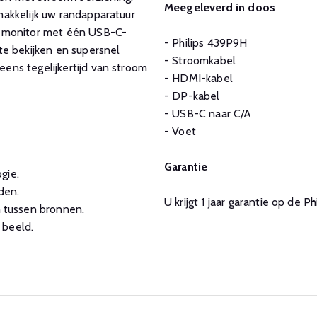
Meegeleverd in doos
akkelijk uw randapparatuur
e monitor met één USB-C-
- Philips 439P9H
te bekijken en supersnel
- Stroomkabel
ens tegelijkertijd van stroom
- HDMI-kabel
- DP-kabel
- USB-C naar C/A
- Voet
Garantie
gie.
den.
U krijgt 1 jaar garantie op de P
 tussen bronnen.
 beeld.