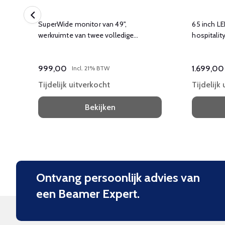
he
SuperWide monitor van 49",
65 inch LE
werkruimte van twee volledige
hospitalit
monitors in één.
en Chrome
999,00
1.699,00
Incl. 21% BTW
Tijdelijk uitverkocht
Tijdelijk
Bekijken
Ontvang persoonlijk advies van
een Beamer Expert.