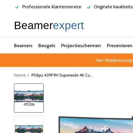
ervice
Originele kwaliteitsproducten
Laagste prijsgaran
Beamers
Beugels
Projectieschermen
Presenteren
Van thuisbioscoop
Home
Philips 439P9H Superwide 4K Cu...