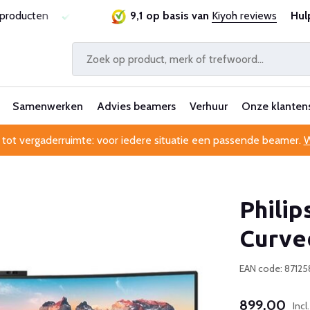
tie
Al 25 jaar betrouwbaar en ervaren
9,1 op basis van
Kiyoh reviews
Professionele k
Hul
Samenwerken
Advies beamers
Verhuur
Onze klanten
 tot vergaderruimte: voor iedere situatie een passende beamer.
W
Phili
Curve
EAN code: 8712
899,00
Inc