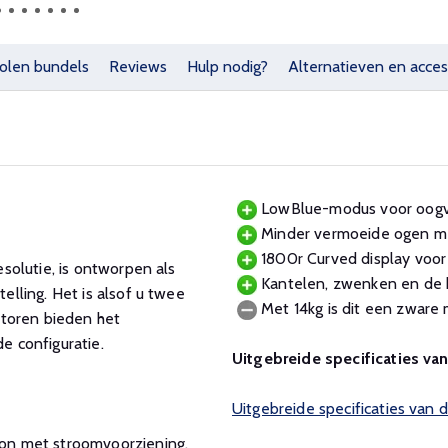
olen bundels
Reviews
Hulp nodig?
Alternatieven en acces
LowBlue-modus voor oogvrie
Minder vermoeide ogen met 
1800r Curved display voor 
solutie, is ontworpen als
Kantelen, zwenken en de ho
lling. Het is alsof u twee
Met 14kg is dit een zware 
itoren bieden het
 configuratie.
Uitgebreide specificaties va
Uitgebreide specificaties van 
on met stroomvoorziening.