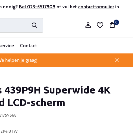
lantenservice
p nodig?
Bel 023-5517909
of vul het
contactformulier
in
0
service
Contact
e helpen je graag!
Account aanmaken
ps 439P9H Superwide 4K
Account aanmaken
d LCD-scherm
581759568
l. 21% BTW