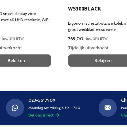
WS300BLACK
D smart display voor
y met 4K UHD resolutie, WiFi
Ergonomische zit-sta werkplek 
cast.
groot werkblad en soepele
hoogteverstelling.
269,00
Incl. 21% BTW
Incl. 21% BTW
 uitverkocht
Tijdelijk uitverkocht
Bekijken
Bekijken
023-5517909
Ch
Maandag t/m vrijdag 8.30 - 17:30
Maa
Bel ons direct
Cha