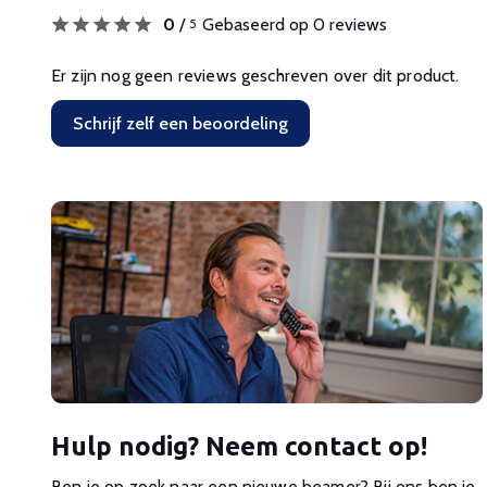
0
/
Gebaseerd op 0 reviews
5
Er zijn nog geen reviews geschreven over dit product.
Schrijf zelf een beoordeling
Hulp nodig? Neem contact op!
Ben je op zoek naar een nieuwe beamer? Bij ons ben je