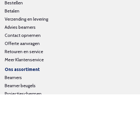
Bestellen
Betalen
Verzending en levering
Advies beamers
Contact opnemen
Offerte aanvragen
Retouren en service
Meer Klantenservice
Ons assortiment
Beamers
Beamer beugels
Projectieschermen
Interactieve whiteboards
Volg ons op social media
Schrijf je in voor onze nieuwsbrief