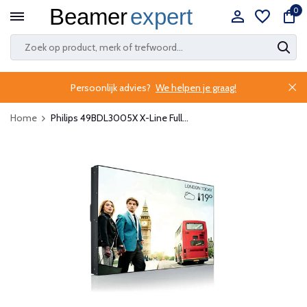
0
Persoonlijk advies?
We helpen je graag!
Home
Philips 49BDL3005X X-Line Full...