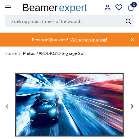
0
Persoonlijk advies?
We helpen je graag!
Home
Philips 49BDL4031D Signage Sol...