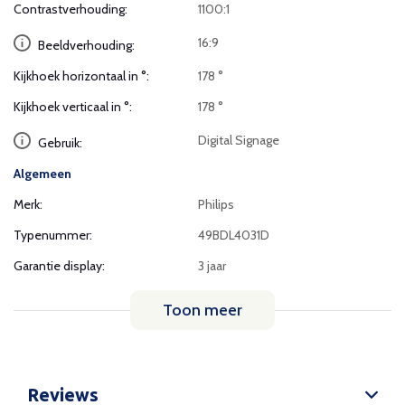
Contrastverhouding:
1100:1
16:9
Beeldverhouding:
Kijkhoek horizontaal in °:
178 °
Kijkhoek verticaal in °:
178 °
Digital Signage
Gebruik:
Algemeen
Merk:
Philips
Typenummer:
49BDL4031D
Garantie display:
3 jaar
Toon meer
Reviews