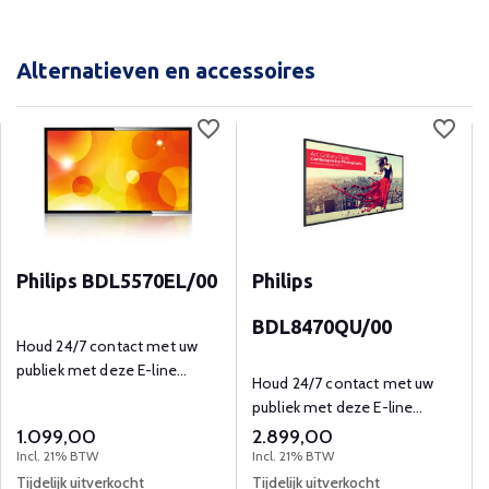
Alternatieven en accessoires
Philips BDL5570EL/00
Philips
BDL8470QU/00
Houd 24/7 contact met uw
publiek met deze E-line
Houd 24/7 contact met uw
scherm voor digitale signage.
publiek met deze E-line
scherm voor digitale signage.
1.099,00
2.899,00
Incl. 21% BTW
Incl. 21% BTW
Tijdelijk uitverkocht
Tijdelijk uitverkocht