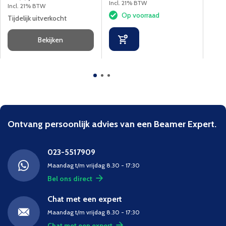
reso
Incl. 21% BTW
Incl. 21% BTW
Incl.
Op voorraad
Tijdelijk uitverkocht
Tijde
Bekijken
Ontvang persoonlijk advies van een Beamer Expert.
023-5517909
Maandag t/m vrijdag 8.30 - 17:30
Bel ons direct
Chat met een expert
Maandag t/m vrijdag 8.30 - 17:30
Chat met een expert