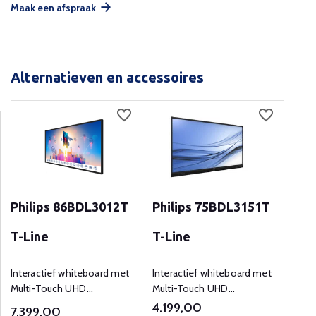
Maak een afspraak
Alternatieven en accessoires
Philips 86BDL3012T
Philips 75BDL3151T
Philips 5
T-Line
T-Line
T-L
Interactief whiteboard met
Interactief whiteboard met
55 in
Multi-Touch UHD
Multi-Touch UHD
Sign
(3840x2160) resolutie
(3840x2160) resolutie
Touc
4.199,00
7.399,00
1.8