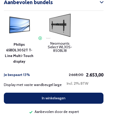
Aanbevolen bundels
Neomounts
Philips
Select WL30S-
65BDL3052T T-
850BL18
Line Multi-Touch
display
2.653,00
Je bespaart 13%
2.668,00
Incl. 21% BTW
Display met vaste wandbeugel large
In winkelwagen
Aanbevolen door de expert