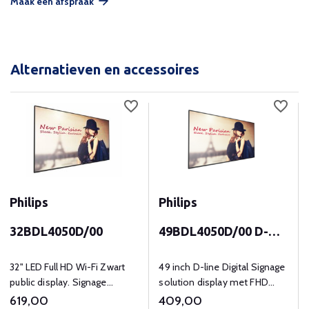
Maak een afspraak
Alternatieven en accessoires
Philips
Philips
32BDL4050D/00
49BDL4050D/00 D-
Line
32" LED Full HD Wi-Fi Zwart
49 inch D-line Digital Signage
public display. Signage
solution display met FHD
oplossing
(1920x1080p) resolutie en
619,00
409,00