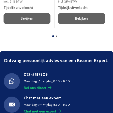
450 cd/m2.
Incl. 21% BTW
Incl. 21% BTW
Tijdelijk uitverkocht
Tijdelijk uitverkocht
Bekijken
Bekijken
Ontvang persoonlijk advies van een Beamer Expert.
023-5517909
Maandag t/m vrijdag 8.30 - 17:30
Bel ons direct
Chat met een expert
Maandag t/m vrijdag 8.30 - 17:30
Chat met een expert