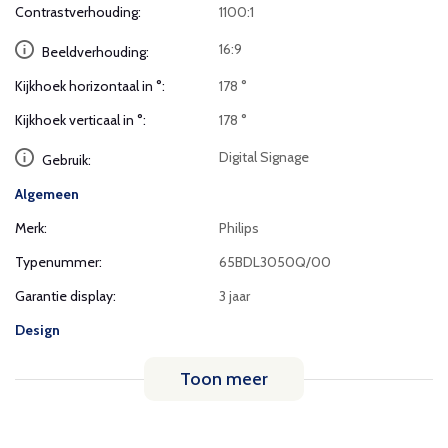
Contrastverhouding:
1100:1
16:9
Beeldverhouding:
Kijkhoek horizontaal in °:
178 °
Kijkhoek verticaal in °:
178 °
Digital Signage
Gebruik:
Algemeen
Merk:
Philips
Typenummer:
65BDL3050Q/00
Garantie display:
3 jaar
Design
Toon meer