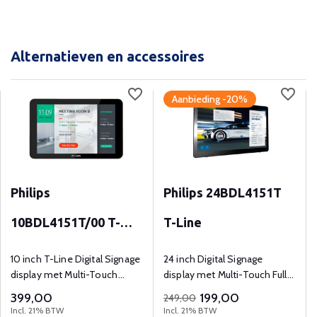
Alternatieven en accessoires
Aanbieding -20%
Philips
Philips 24BDL4151T
10BDL4151T/00 T-
T-Line
Line
10 inch T-Line Digital Signage
24 inch Digital Signage
display met Multi-Touch
display met Multi-Touch Full
WXGA (1280x800) resolutie
HD resolutie
399,00
199,00
249,00
en 300 cd/mÂ²
Incl. 21% BTW
Incl. 21% BTW