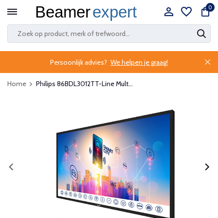
0
Persoonlijk advies?
We helpen je graag!
Home
Philips 86BDL3012TT-Line Mult...