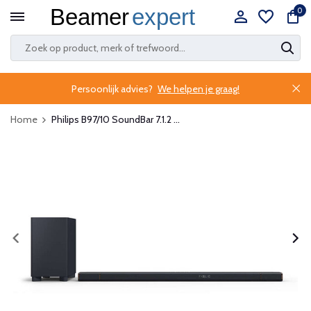
0
Persoonlijk advies?
We helpen je graag!
Home
Philips B97/10 SoundBar 7.1.2 ...