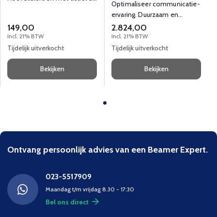
Optimaliseer communicatie-
ruisonderdrukking en
ervaring. Duurzaam en
spraakassistent-
gebruiksvriendelijk.
149,00
2.824,00
ondersteuning en een
Incl. 21% BTW
Incl. 21% BTW
opvouwbare lichtgewicht
Tijdelijk uitverkocht
Tijdelijk uitverkocht
behuizing.
Bekijken
Bekijken
Ontvang persoonlijk advies van een Beamer Expert.
023-5517909
Maandag t/m vrijdag 8.30 - 17:30
Bel ons direct