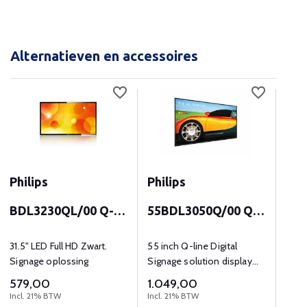
Alternatieven en accessoires
Philips
Philips
Phi
BDL3230QL/00 Q-
55BDL3050Q/00 Q-
65B
line
line
line
31.5" LED Full HD Zwart.
55 inch Q-line Digital
65 in
Signage oplossing
Signage solution display
Sign
met 4K UHD (3840x2160)
met 
579,00
1.049,00
1.5
resolutie en 350 cd/m2.
Incl. 21% BTW
Incl. 21% BTW
Incl.