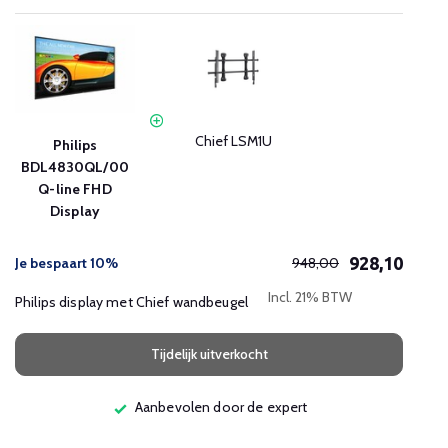
Chief LSM1U
Philips
BDL4830QL/00
Q-line FHD
Display
928,10
Je bespaart 10%
948,00
Incl. 21% BTW
Philips display met Chief wandbeugel
Tijdelijk uitverkocht
Aanbevolen door de expert