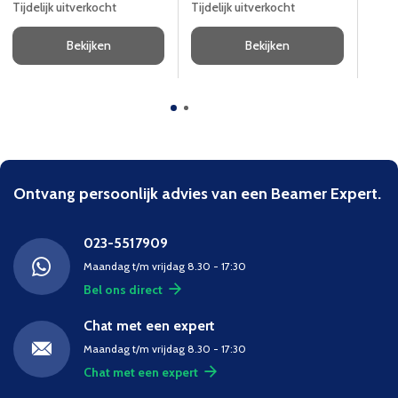
Tijdelijk uitverkocht
Tijdelijk uitverkocht
Tijde
Bekijken
Bekijken
Ontvang persoonlijk advies van een Beamer Expert.
023-5517909
Maandag t/m vrijdag 8.30 - 17:30
Bel ons direct
Chat met een expert
Maandag t/m vrijdag 8.30 - 17:30
Chat met een expert