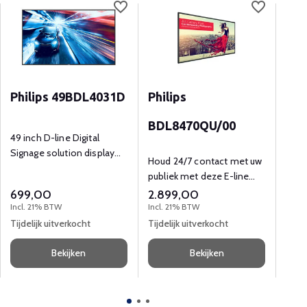
Philips 49BDL4031D
Philips
Phi
BDL8470QU/00
49 inch D-line Digital
Full 
Signage solution display
sche
Houd 24/7 contact met uw
met FHD (1920 x 1080p)
doel
publiek met deze E-line
resolutie en 450 cd/m2.
scherm voor digitale
699,00
2.899,00
449
signage.
Incl. 21% BTW
Incl. 21% BTW
Incl.
Tijdelijk uitverkocht
Tijdelijk uitverkocht
Tijde
Bekijken
Bekijken