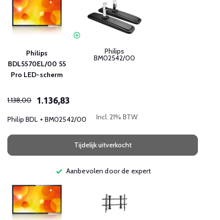
Philips
Philips
BM02542/00
BDL5570EL/00 55
Pro LED-scherm
1.136,83
1.138,00
Incl. 21% BTW
Philip BDL + BM02542/00
Tijdelijk uitverkocht
Aanbevolen door de expert