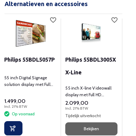
Alternatieven en accessoires
Philips 55BDL5057P
Philips 55BDL3005X
Phi
X-Line
55 inch Digital Signage
Full 
solution display met Full
pane
55 inch X-line Videowall
HD (1920x1080p) resolutie
van e
display met Full HD
en 700 cd/².
1.499,00
(1920x1080) resolutie en
2.099,00
999
Incl. 21% BTW
500 cd/mÂ²
Incl. 21% BTW
Incl.
Op voorraad
Tijdelijk uitverkocht
Tijde
Bekijken